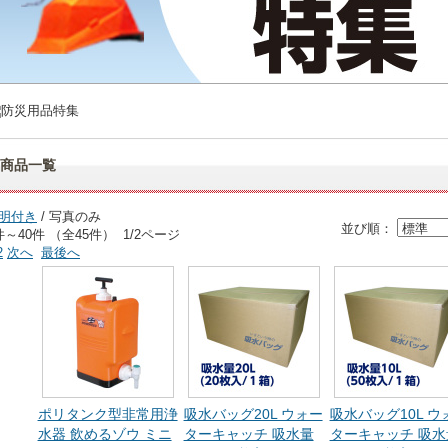
商品一覧
明付き
/ 写真のみ
並び順：
件～40件 （全45件） 1/2ページ
2
次へ
最後へ
ポリタンク型非常用浄
吸水バッグ20L ウォー
吸水バッグ10L ウ
水器 飲めるゾウ ミニ
ターキャッチ 吸水量
ターキャッチ 吸水