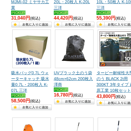
MJMI-02 ミヤサカ工
20L・20枚入 K-20L
10L・50枚入 K-10
業
三洋
三洋
31,040円
44,420円
55,390円
(税込)
(税込)
(税込)
吸水バッグ0.7L ウォ
UVブラック土のう袋
ターピー耐候性大
ーターキャッチ 吸水
48cm×62cm 200枚入
のう BLACK 2t用
量0.7L・200枚入 K-
澤商
300KT 3年タイプ 
07L 三洋
原工業 10枚セット
16,780円
(税込)
43,800円
(税込)
58,500円
(税込)