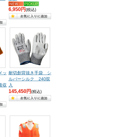
6,950円
(税込)
メッ
耐切創背抜き手袋 シ
ルバーシルク 240双
撃吸収
入
145,450円
(税込)