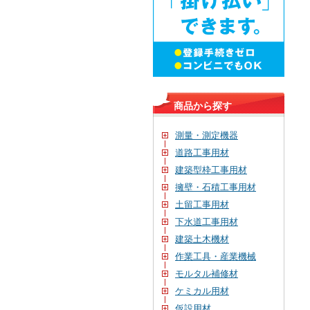
商品から探す
測量・測定機器
道路工事用材
建築型枠工事用材
擁壁・石積工事用材
土留工事用材
下水道工事用材
建築土木機材
作業工具・産業機械
モルタル補修材
ケミカル用材
仮設用材