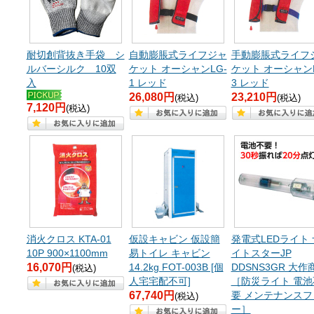
耐切創背抜き手袋 シ
自動膨脹式ライフジャ
手動膨脹式ライフ
ルバーシルク 10双
ケット オーシャンLG-
ケット オーシャンL
入
1 レッド
3 レッド
26,080円
23,210円
(税込)
(税込)
7,120円
(税込)
消火クロス KTA-01
仮設キャビン 仮設簡
発電式LEDライト 
10P 900×1100mm
易トイレ キャビン
イトスターJP
16,070円
14.2kg FOT-003B [個
DDSNS3GR 大作
(税込)
人宅宅配不可]
［防災ライト 電池
67,740円
要 メンテナンスフ
(税込)
ー］