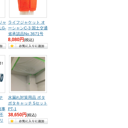
ジャ
ライフジャケット オ
G-
ーシャンC-3 国土交通
省承認品No.3671号
8,080円
(税込)
ナ
水漏れ対策用品 ポタ
ポタキャッチ 5セット
商事
PT-1
不
38,650円
(税込)
リ