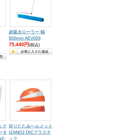
超吸水ローラー 幅
900mm AEV009
75,440円
(税込)
ック
折りたたみヘルメット
ータ
IZANO2 DICプラスチ
2-
ック