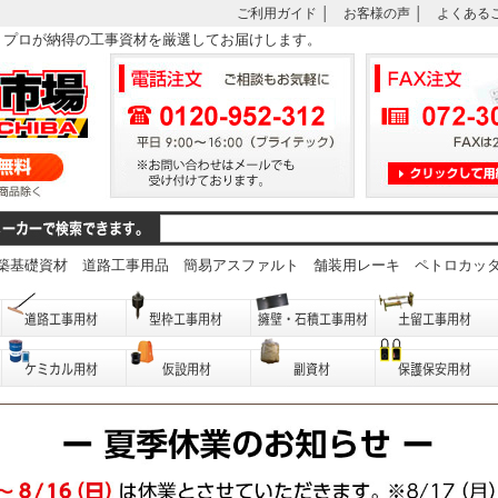
ご利用ガイド
│
お客様の声
│
よくある
は、プロが納得の工事資材を厳選してお届けします。
築基礎資材
道路工事用品
簡易アスファルト
舗装用レーキ
ペトロカッ