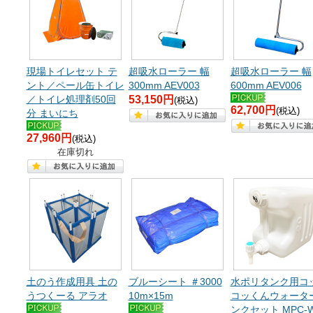
現場トイレセット テ
超吸水ローラー 幅
超吸水ローラー 幅
ント／ペール缶トイレ
300mm AEV003
600mm AEV006
／トイレ処理剤50回
53,150円
(税込)
62,700円
(税込)
分 まいにち
27,960円
(税込)
在庫切れ
土のう作成用具 土の
ブルーシート ＃3000
水ポリタンク用コ
うつくーる アラオ
10m×15m
コッくんウォータ
ンクセット MPC-W