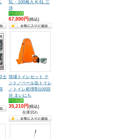
L
5L・100枚入 K-5L 三
洋
67,890円
(税込)
型土
現場トイレセット テ
ント／ペール缶トイレ
萩
／トイレ処理剤100回
分 まいにち
35,210円
(税込)
在庫切れ