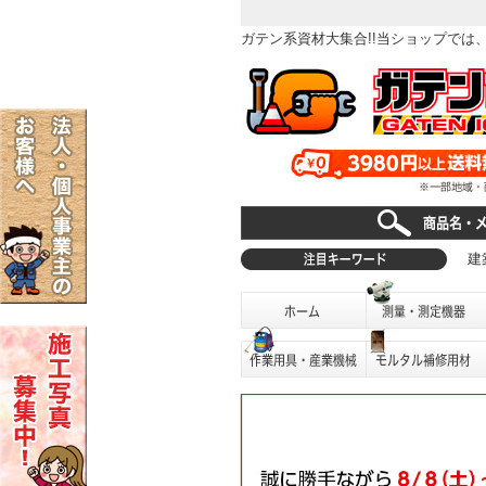
ガテン系資材大集合!!当ショップで
建