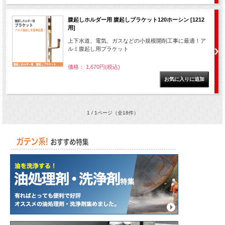
腹起しホルダー用 腹起しブラケット120ホーシン [1212
用]
上下水道、電気、ガスなどの小規模開削工事に最適！ア
ルミ腹起し用ブラケット
価格： 1,670円(税込)
1 / 1ページ
（全18件）