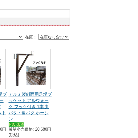
在庫：
場ブ
アルミ製斜面用足場ブ
ー
ラケット アルウォー
バ
ク フック付き 1本 丸
ット
バタ・角バタ ホーシ
ン
40円
希望小売価格: 20,680円
(税込)