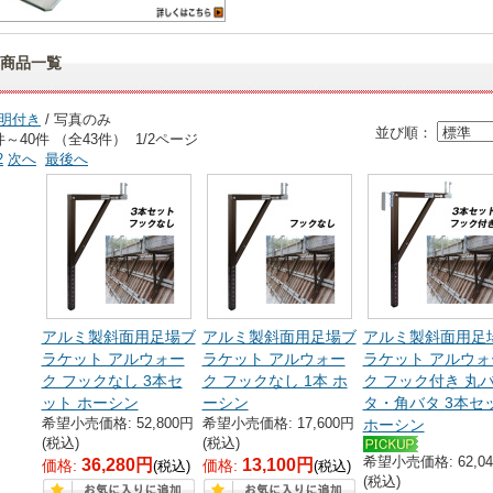
商品一覧
明付き
/ 写真のみ
並び順：
件～40件 （全43件） 1/2ページ
2
次へ
最後へ
アルミ製斜面用足場ブ
アルミ製斜面用足場ブ
アルミ製斜面用足
ラケット アルウォー
ラケット アルウォー
ラケット アルウォ
ク フックなし 3本セ
ク フックなし 1本 ホ
ク フック付き 丸
ット ホーシン
ーシン
タ・角バタ 3本セ
希望小売価格: 52,800円
希望小売価格: 17,600円
ホーシン
(税込)
(税込)
希望小売価格: 62,0
36,280円
13,100円
価格:
価格:
(税込)
(税込)
(税込)