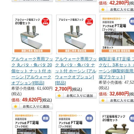
42,280円
価格:
(税
アルウォーク専用フッ
アルウォーク専用フッ
鋼製足場 FT足場 
ク 丸バタ・角バタ 20
ク 丸バタ・角バタ ナ
クなし 3本セット 
個セット ナット付 ホ
ット付 ホーシン [アル
ーシン[鋼製斜面用
ーシン [アルウォーク
ウォークオプション]
場ブラケット]
希望小売価格: 47,5
オプション][部品]
[部品]
(税込)
希望小売価格: 61,600円
2,700円
(税込)
32,680円
(税込)
価格:
(税
49,620円
価格:
(税込)