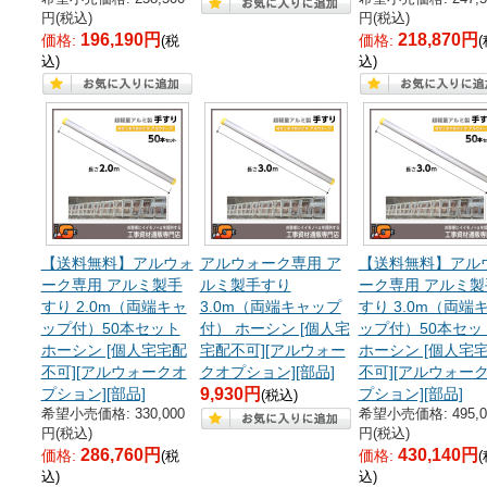
円(税込)
円(税込)
196,190円
218,870円
価格:
価格:
(税
込)
込)
【送料無料】アルウォ
アルウォーク専用 ア
【送料無料】アル
ーク専用 アルミ製手
ルミ製手すり
ーク専用 アルミ製
すり 2.0m（両端キャ
3.0m（両端キャップ
すり 3.0m（両端
ップ付）50本セット
付） ホーシン [個人宅
ップ付）50本セッ
ホーシン [個人宅宅配
宅配不可][アルウォー
ホーシン [個人宅
不可][アルウォークオ
クオプション][部品]
不可][アルウォー
プション][部品]
9,930円
プション][部品]
(税込)
希望小売価格: 330,000
希望小売価格: 495,0
円(税込)
円(税込)
286,760円
430,140円
価格:
価格:
(税
込)
込)