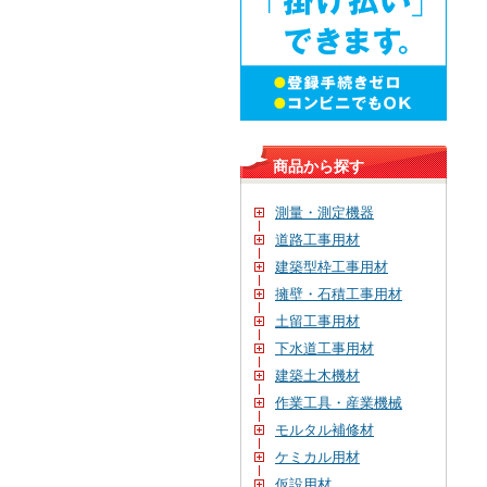
商品から探す
測量・測定機器
道路工事用材
建築型枠工事用材
擁壁・石積工事用材
土留工事用材
下水道工事用材
建築土木機材
作業工具・産業機械
モルタル補修材
ケミカル用材
仮設用材