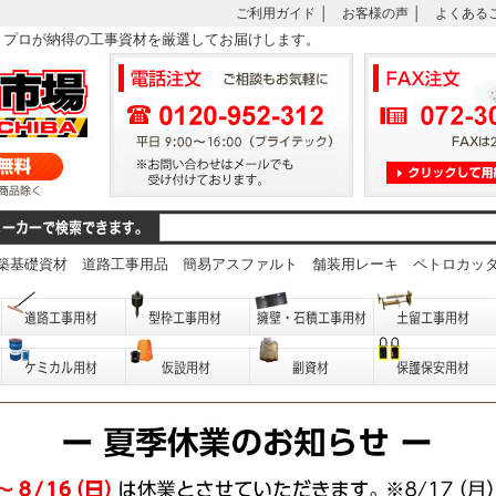
ご利用ガイド
│
お客様の声
│
よくある
は、プロが納得の工事資材を厳選してお届けします。
築基礎資材
道路工事用品
簡易アスファルト
舗装用レーキ
ペトロカッ