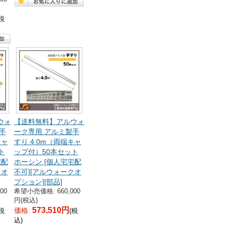
(税
ウォ
【送料無料】アルウォ
手
ーク専用 アルミ製手
キャ
すり 4.0m（両端キャ
ト
ップ付）50本セット
宅配
ホーシン [個人宅宅配
クオ
不可][アルウォークオ
プション][部品]
00
希望小売価格: 660,000
円(税込)
573,510円
価格:
(税
(税
込)