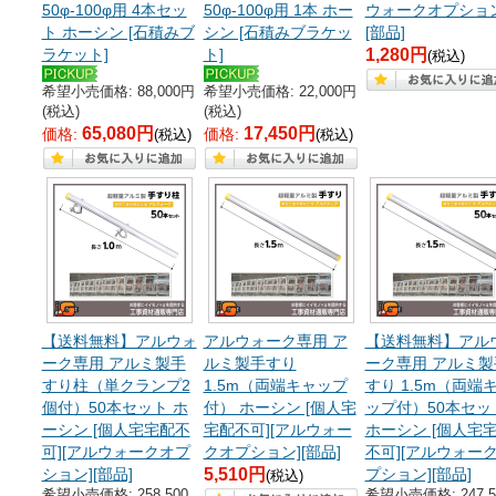
50φ-100φ用 4本セッ
50φ-100φ用 1本 ホー
ウォークオプション
ト ホーシン [石積みブ
シン [石積みブラケッ
[部品]
ラケット]
ト]
1,280円
(税込)
希望小売価格: 88,000円
希望小売価格: 22,000円
(税込)
(税込)
65,080円
17,450円
価格:
価格:
(税込)
(税込)
【送料無料】アルウォ
アルウォーク専用 ア
【送料無料】アル
ーク専用 アルミ製手
ルミ製手すり
ーク専用 アルミ製
すり柱（単クランプ2
1.5m（両端キャップ
すり 1.5m（両端
個付）50本セット ホ
付） ホーシン [個人宅
ップ付）50本セッ
ーシン [個人宅宅配不
宅配不可][アルウォー
ホーシン [個人宅
可][アルウォークオプ
クオプション][部品]
不可][アルウォー
ション][部品]
5,510円
プション][部品]
(税込)
希望小売価格: 258,500
希望小売価格: 247,5