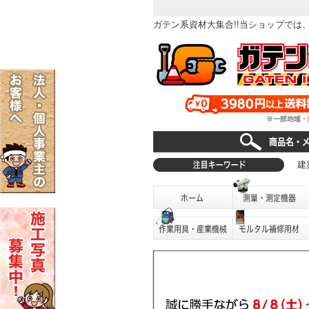
ガテン系資材大集合!!当ショップで
建