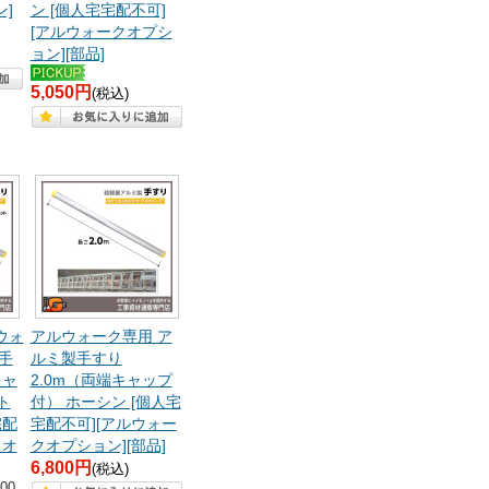
]
ン [個人宅宅配不可]
[アルウォークオプシ
ョン][部品]
5,050円
(税込)
ウォ
アルウォーク専用 ア
手
ルミ製手すり
キャ
2.0m（両端キャップ
ト
付） ホーシン [個人宅
宅配
宅配不可][アルウォー
クオ
クオプション][部品]
6,800円
(税込)
00