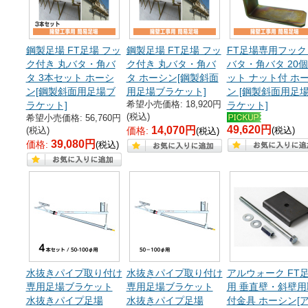
鋼製足場 FT足場 フッ
鋼製足場 FT足場 フッ
FT足場専用フック
ク付き 丸バタ・角バ
ク付き 丸バタ・角バ
バタ・角バタ 20
タ 3本セット ホーシ
タ ホーシン[鋼製斜面
ット ナット付 ホ
ン[鋼製斜面用足場ブ
用足場ブラケット]
ン [鋼製斜面用足
希望小売価格: 18,920円
ラケット]
ラケット]
(税込)
希望小売価格: 56,760円
49,620円
14,070円
(税込)
価格:
(税込)
(税込)
39,080円
価格:
(税込)
水抜きパイプ取り付け
水抜きパイプ取り付け
アルウォーク FT
専用足場ブラケット
専用足場ブラケット
用 垂直壁・斜壁用
水抜きパイプ足場
水抜きパイプ足場
付金具 ホーシン[