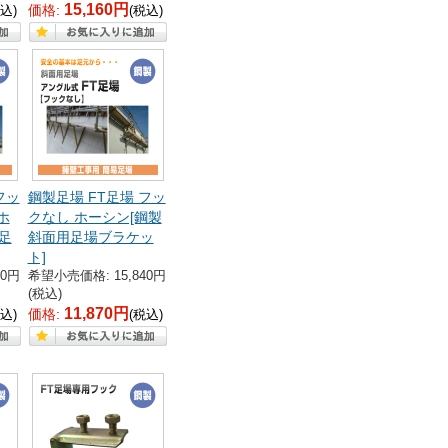
15,160円
価格:
込)
(税込)
フッ
鋼製足場 FT足場 フッ
ホ
クなし ホーシン[鋼製
足
斜面用足場ブラケッ
ト]
20円
希望小売価格: 15,840円
(税込)
11,870円
価格:
込)
(税込)