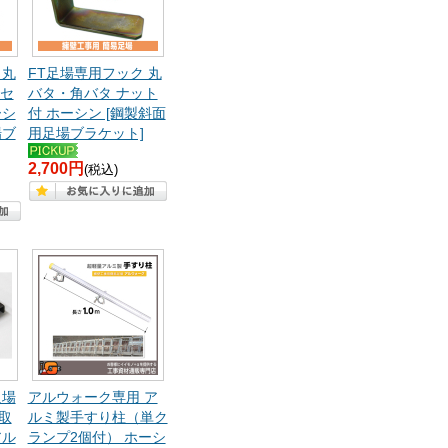
 丸
FT足場専用フック 丸
個セ
バタ・角バタ ナット
ーシ
付 ホーシン [鋼製斜面
場ブ
用足場ブラケット]
2,700円
(税込)
足場
アルウォーク専用 ア
取
ルミ製手すり柱（単ク
アル
ランプ2個付） ホーシ