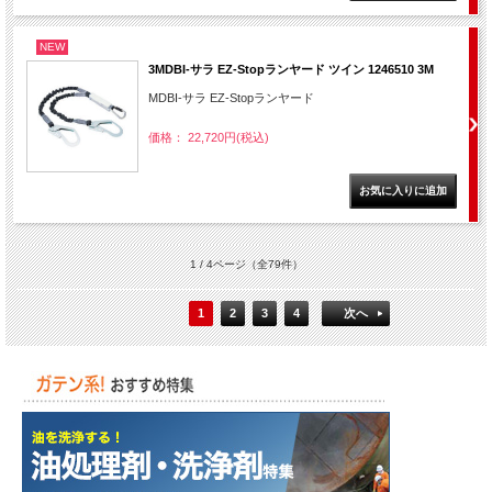
NEW
3MDBI-サラ EZ-Stopランヤード ツイン 1246510 3M
MDBI-サラ EZ-Stopランヤード
価格： 22,720円(税込)
1 / 4ページ
（全79件）
1
2
3
4
次へ