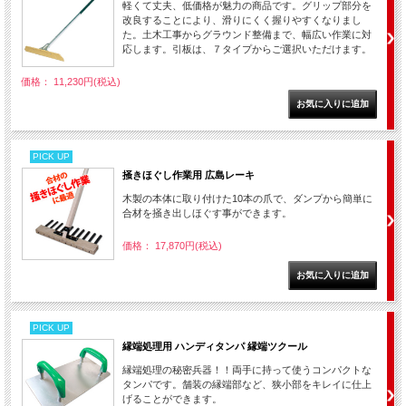
軽くて丈夫、低価格が魅力の商品です。グリップ部分を
改良することにより、滑りにくく握りやすくなりまし
た。土木工事からグラウンド整備まで、幅広い作業に対
応します。引板は、７タイプからご選択いただけます。
価格： 11,230円(税込)
PICK UP
掻きほぐし作業用 広島レーキ
木製の本体に取り付けた10本の爪で、ダンプから簡単に
合材を掻き出しほぐす事ができます。
価格： 17,870円(税込)
PICK UP
縁端処理用 ハンディタンパ 縁端ツクール
縁端処理の秘密兵器！！両手に持って使うコンパクトな
タンパです。舗装の縁端部など、狭小部をキレイに仕上
げることができます。