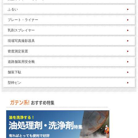
ふるい
プレート・ライナー
乳剤スプレイヤー
現場写真撮影器具
密度測定装置
道路舗装用安全靴
舗装下駄
型枠ピン