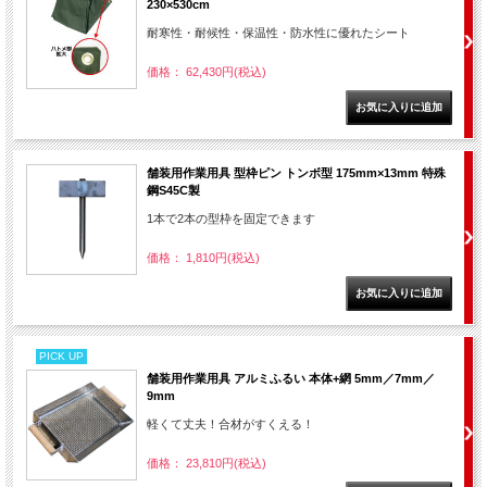
230×530cm
耐寒性・耐候性・保温性・防水性に優れたシート
価格： 62,430円(税込)
舗装用作業用具 型枠ピン トンボ型 175mm×13mm 特殊
鋼S45C製
1本で2本の型枠を固定できます
価格： 1,810円(税込)
PICK UP
舗装用作業用具 アルミふるい 本体+網 5mm／7mm／
9mm
軽くて丈夫！合材がすくえる！
価格： 23,810円(税込)