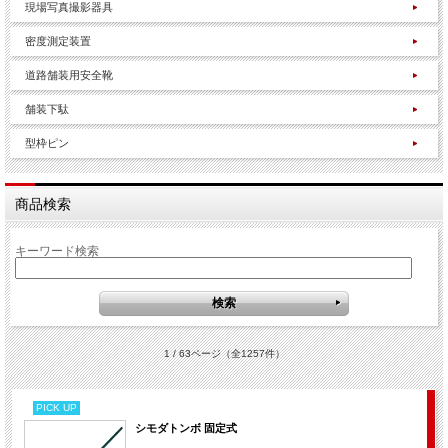
現場写真撮影器具
密度測定装置
道路舗装用安全靴
舗装下駄
型枠ピン
商品検索
キーワード検索
1 / 63ページ
（全1257件）
PICK UP
シモダトンボ 固定式