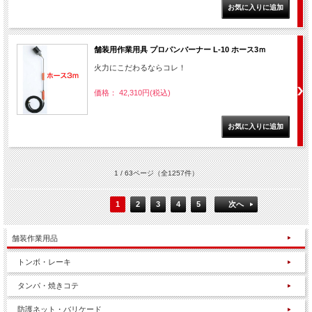
舗装用作業用具 プロパンバーナー L-10 ホース3ｍ
火力にこだわるならコレ！
価格： 42,310円(税込)
1 / 63ページ
（全1257件）
1
2
3
4
5
次へ
舗装作業用品
トンボ・レーキ
タンパ・焼きコテ
防護ネット・バリケード