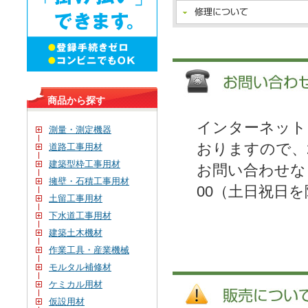
商品から探す
インターネット
測量・測定機器
おりますので、
道路工事用材
建築型枠工事用材
お問い合わせなど
擁壁・石積工事用材
00（土日祝日
土留工事用材
下水道工事用材
建築土木機材
作業工具・産業機械
モルタル補修材
ケミカル用材
仮設用材