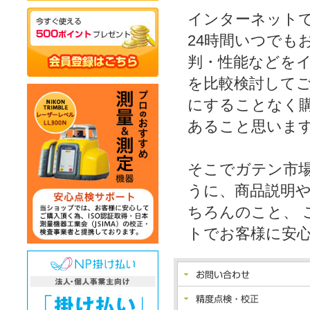
インターネット
24時間いつでも
判・性能などをイ
を比較検討して
にすることなく
あること思いま
そこでガテン市
うに、商品説明
ちろんのこと、
トでお客様に安