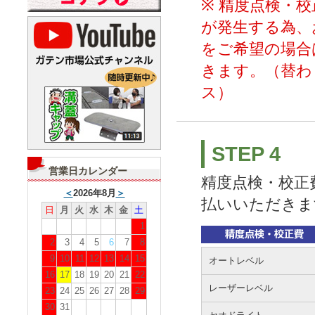
※ 精度点検・
が発生する為、
をご希望の場合は
きます。（替わ
ス）
STEP 4
営業日カレンダー
精度点検・校正
＜
2026年8月
＞
払いいただきま
日
月
火
水
木
金
土
1
2
3
4
5
6
7
8
9
10
11
12
13
14
15
オートレベル
16
17
18
19
20
21
22
レーザーレベル
23
24
25
26
27
28
29
30
31