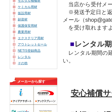
モルタル補修材
当店から受付メー
ケミカル用材
※発送予定日と返
仮設用材
メール（shop@gaten
副資材
保護保安用材
を受け取れますよ
農業用材
エクステリア用材
■
レンタル期
アウトレットセール
NETIS登録商品
レンタル期間の延
レンタル
い。
その他
メーカーから探す
安心補償サ