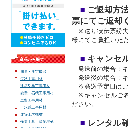
■
ご返却方
票にてご返却
※送り状伝票紛失
様にてご負担いた
■
キャンセ
商品から探す
発送前の場合：キ
測量・測定機器
発送後の場合：キ
道路工事用材
※発送予定日はご
建築型枠工事用材
擁壁・石積工事用材
※キャンセルご希
土留工事用材
ださい。
下水道工事用材
建築土木機材
■
レンタル
作業工具・産業機械