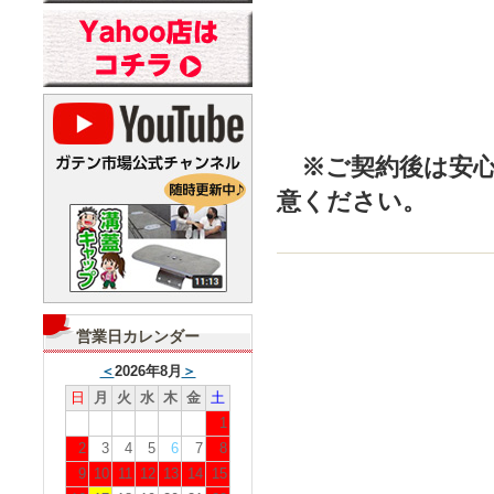
※ご契約後は安心
意ください。
営業日カレンダー
＜
2026年8月
＞
日
月
火
水
木
金
土
1
2
3
4
5
6
7
8
9
10
11
12
13
14
15