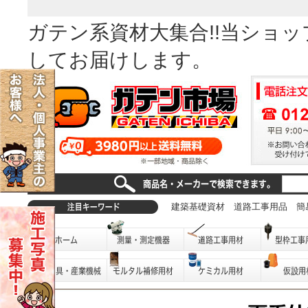
ガテン系資材大集合!!当ショ
してお届けします。
建築基礎資材
道路工事用品
簡