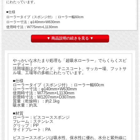
にわたっています。
■仕様
ローラータイプ（スポンジ付）：ローラー幅60cm
ローラー寸法：φ140mm×W630mm
使用時寸法：W775mm×L1130mm
折畳時寸法：W1207mm×D307mm
質量（乾燥時）：約2.1kg
▼ 商品説明の続きを見る ▼
吸水量：約3L
■材質
ローラー：ビスコーススポンジ
やっかいな水たまり処理も「超吸水ローラー」でらくらくスピ
フレーム：ステンレス
ーディー！
グリップ：PP
活用場面はグラウンド、テニスコート、サッカー場、フットサ
サイドプレート：PA
ル場、工場等の多岐にわたっています。
■仕様
ビスコーススポンジは吸水性、保水性に優れ、水分と紫外線による加水分解を起こ
ローラータイプ（スポンジ付）：ローラー幅60cm
しにくく、劣化しひび割れるようなことが少ないスポンジです。また、塩化マグネ
ローラー寸法：φ140mm×W630mm
シウム成分を含むため自然の殺菌作用があり、カビ、バクテリア等の発生を抑える
使用時寸法：W775mm×L1130mm
折畳時寸法：W1207mm×D307mm
効果も有ります。
質量（乾燥時）：約2.1kg
吸水量：約3L
■備考
※メーカー直送品のため代金引換がご利用いただけません。
■材質
※交換用スポンジは別途販売しております。
ローラー：ビスコーススポンジ
フレーム：ステンレス
※ご注文後2-3営業日後に発送予定です。
グリップ：PP
サイドプレート：PA
ビスコーススポンジは吸水性、保水性に優れ、水分と紫外線に