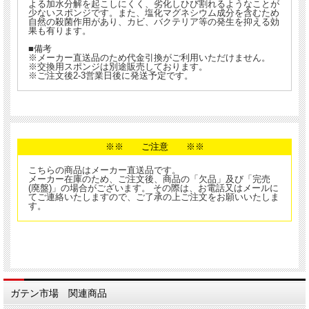
よる加水分解を起こしにくく、劣化しひび割れるようなことが
少ないスポンジです。また、塩化マグネシウム成分を含むため
自然の殺菌作用があり、カビ、バクテリア等の発生を抑える効
果も有ります。
■備考
※メーカー直送品のため代金引換がご利用いただけません。
※交換用スポンジは別途販売しております。
※ご注文後2-3営業日後に発送予定です。
※※ ご注意 ※※
こちらの商品はメーカー直送品です。
メーカー在庫のため、ご注文後、商品の「欠品」及び「完売
(廃盤)」の場合がございます。 その際は、お電話又はメールに
てご連絡いたしますので、ご了承の上ご注文をお願いいたしま
す。
ガテン市場 関連商品