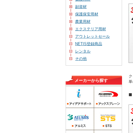
副資材
保護保安用材
農業用材
エクステリア用材
アウトレットセール
NETIS登録商品
レンタル
その他
ク
メーカーから探す
単