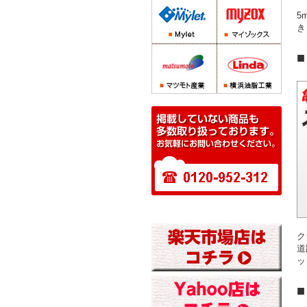
5
き
ク
道
ッ