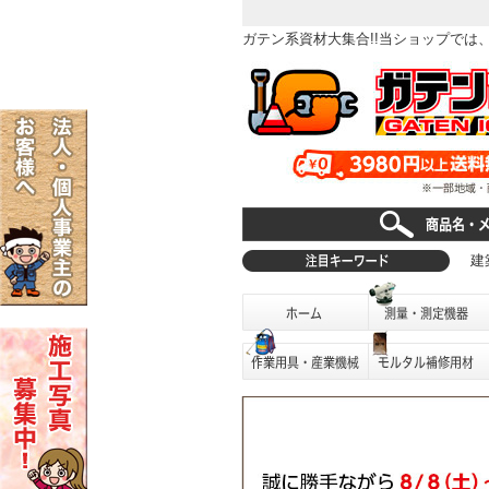
ガテン系資材大集合!!当ショップで
建