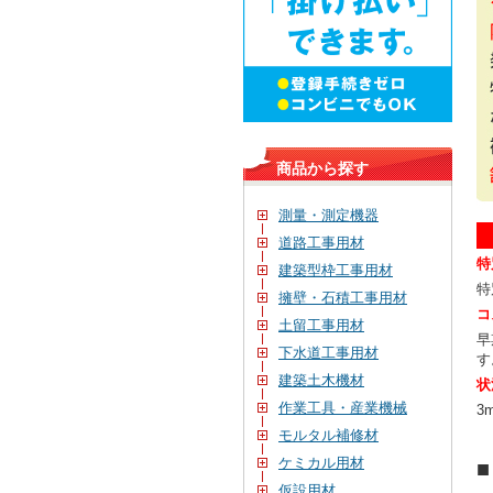
商品から探す
測量・測定機器
道路工事用材
特
建築型枠工事用材
特
擁壁・石積工事用材
コ
土留工事用材
早
下水道工事用材
す
建築土木機材
状
作業工具・産業機械
3
モルタル補修材
ケミカル用材
仮設用材