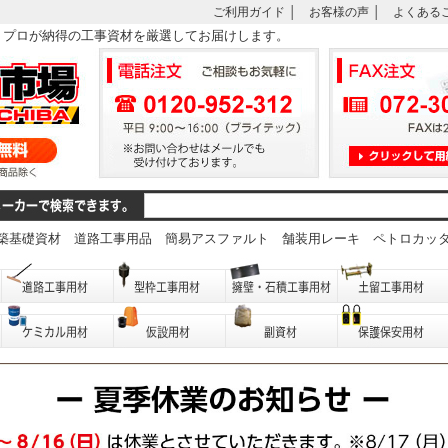
ご利用ガイド
│
お客様の声
│
よくある
は、プロが納得の工事資材を厳選してお届けします。
築基礎資材
道路工事用品
簡易アスファルト
舗装用レーキ
ペトロカッ