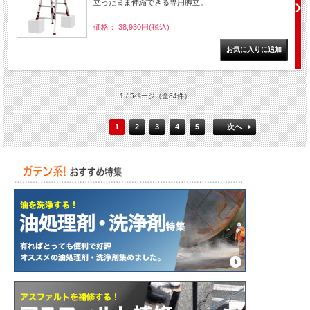
立ったまま伸縮できる専用脚立。
価格： 38,930円(税込)
1 / 5ページ
（全84件）
1
2
3
4
5
次へ