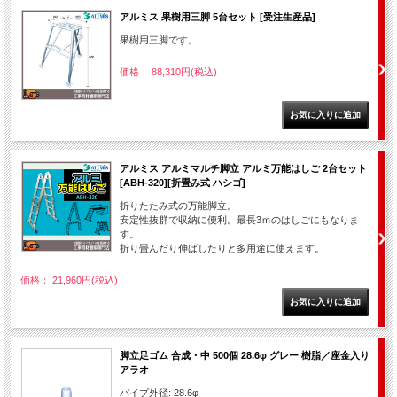
アルミス 果樹用三脚 5台セット [受注生産品]
果樹用三脚です。
価格： 88,310円(税込)
アルミス アルミマルチ脚立 アルミ万能はしご 2台セット
[ABH-320][折畳み式 ハシゴ]
折りたたみ式の万能脚立。
安定性抜群で収納に便利。最長3ｍのはしごにもなりま
す。
折り畳んだり伸ばしたりと多用途に使えます。
価格： 21,960円(税込)
脚立足ゴム 合成・中 500個 28.6φ グレー 樹脂／座金入り
アラオ
パイプ外径: 28.6φ