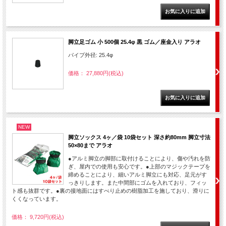
脚立足ゴム 小 500個 25.4φ 黒 ゴム／座金入り アラオ
パイプ外径: 25.4φ
価格： 27,880円(税込)
NEW
脚立ソックス 4ヶ／袋 10袋セット 深さ約80mm 脚立寸法
50×80まで アラオ
●アルミ脚立の脚部に取付けることにより、傷や汚れを防
ぎ、屋内での使用も安心です。●上部のマジックテープを
締めることにより、細いアルミ脚立にも対応、足元がす
っきりします。また中間部にゴムを入れており、フィッ
ト感も抜群です。●裏の接地面にはすべり止めの樹脂加工を施しており、滑りに
くくなっています。
価格： 9,720円(税込)