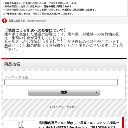
【地震による配送への影響について】
熊本県で発生した地震の影響により、熊本県一部地域へのお荷物の配
送・集荷の中止が発生しております。
九州地方へのお荷物につきましても、配送遅延の可能性がございます。
商品ページ記載の納期よりお時間をいただく場合がございます。ご了承
下さい。
商品検索
キーワード検索
1 / 5ページ
（全84件）
掘削構内専用アルミ製はしご 垂直アルミステップ 標準セ
ット HAS-2.4SETB 2.4m ホーシン [個人宅宅配不可]