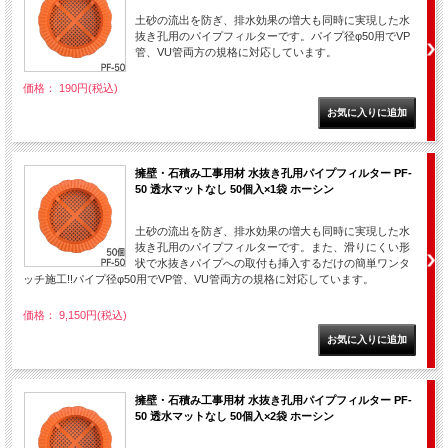
土砂の流出を防ぎ、排水効果の増大も同時に実現した水
抜き孔用のパイプフィルターです。パイプ径φ50用でVP
管、VU管両方の規格に対応しています。
価格： 190円(税込)
擁壁・石積み工事用材 水抜き孔用パイプフィルター PF-
50 透水マットなし 50個入×1袋 ホーシン
土砂の流出を防ぎ、排水効果の増大も同時に実現した水
抜き孔用のパイプフィルターです。また、滑りにくい形
状で水抜きパイプへの取付も挿入するだけの簡単ワンタ
ッチ施工!!パイプ径φ50用でVP管、VU管両方の規格に対応しています。
価格： 9,150円(税込)
擁壁・石積み工事用材 水抜き孔用パイプフィルター PF-
50 透水マットなし 50個入×2袋 ホーシン