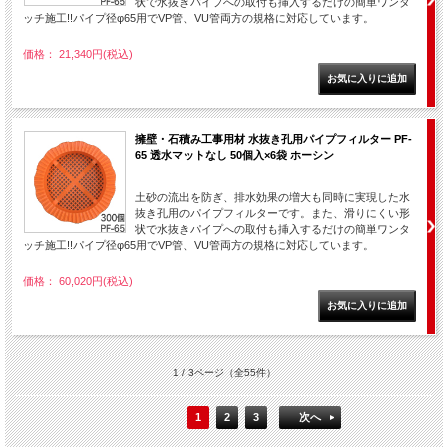
状で水抜きパイプへの取付も挿入するだけの簡単ワンタ
ッチ施工!!パイプ径φ65用でVP管、VU管両方の規格に対応しています。
価格： 21,340円(税込)
擁壁・石積み工事用材 水抜き孔用パイプフィルター PF-
65 透水マットなし 50個入×6袋 ホーシン
土砂の流出を防ぎ、排水効果の増大も同時に実現した水
抜き孔用のパイプフィルターです。また、滑りにくい形
状で水抜きパイプへの取付も挿入するだけの簡単ワンタ
ッチ施工!!パイプ径φ65用でVP管、VU管両方の規格に対応しています。
価格： 60,020円(税込)
1 / 3ページ
（全55件）
1
2
3
次へ