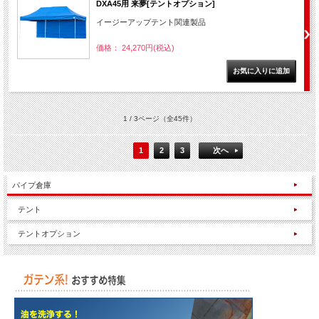
DXA45用 来夢[テントオプション]
イージーアップテント関連製品
価格： 24,270円(税込)
1 / 3ページ
（全45件）
1
2
3
次へ
パイプ倉庫
テント
テントオプション