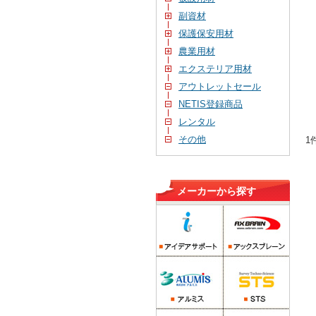
副資材
保護保安用材
農業用材
エクステリア用材
アウトレットセール
NETIS登録商品
レンタル
その他
1
メーカーから探す