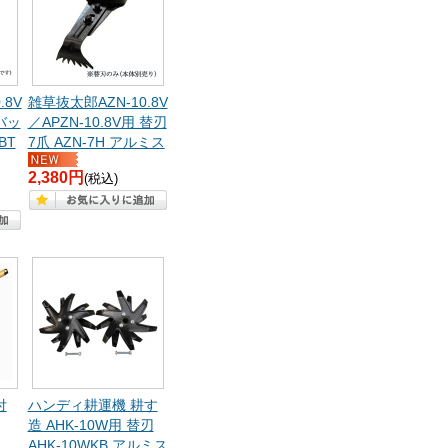
.8V
雑草抜太郎AZN-10.8V
 バッ
／APZN-10.8V用 替刃
BT
7爪 AZN-7H アルミス
2,380円
(税込)
付
ハンディ耕運機 耕す
造 AHK-10W用 替刃
AHK-10WKB アルミス