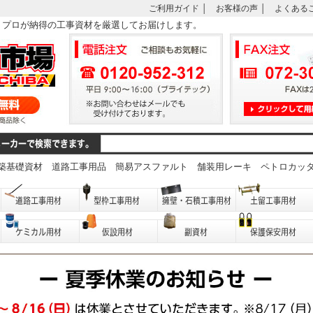
ご利用ガイド
│
お客様の声
│
よくある
は、プロが納得の工事資材を厳選してお届けします。
築基礎資材
道路工事用品
簡易アスファルト
舗装用レーキ
ペトロカッ