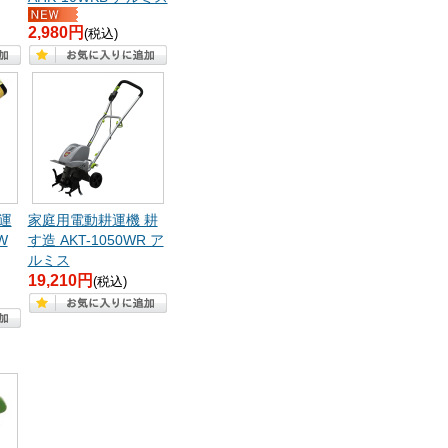
2,980円
(税込)
運
家庭用電動耕運機 耕
W
す造 AKT-1050WR ア
ルミス
19,210円
(税込)