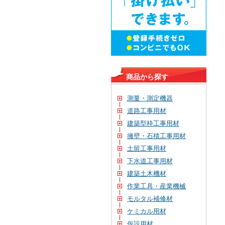
商品から探す
測量・測定機器
道路工事用材
建築型枠工事用材
擁壁・石積工事用材
土留工事用材
下水道工事用材
建築土木機材
作業工具・産業機械
モルタル補修材
ケミカル用材
仮設用材