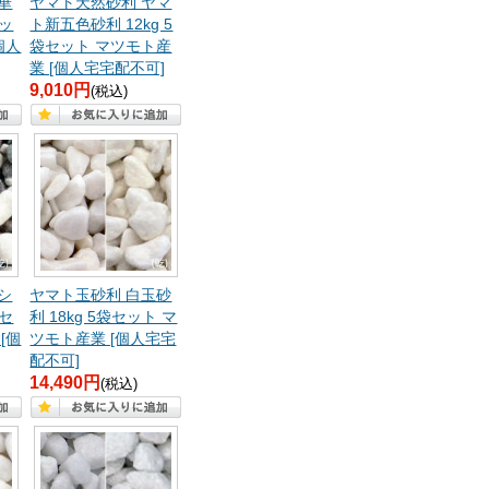
華
ヤマト天然砂利 ヤマ
セッ
ト新五色砂利 12kg 5
個人
袋セット マツモト産
業 [個人宅宅配不可]
9,010円
(税込)
シ
ヤマト玉砂利 白玉砂
袋セ
利 18kg 5袋セット マ
[個
ツモト産業 [個人宅宅
配不可]
14,490円
(税込)