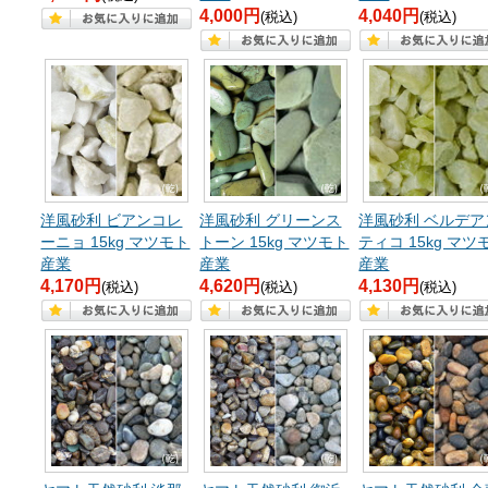
4,000円
4,040円
(税込)
(税込)
洋風砂利 ビアンコレ
洋風砂利 グリーンス
洋風砂利 ベルデア
ーニョ 15kg マツモト
トーン 15kg マツモト
ティコ 15kg マツ
産業
産業
産業
4,170円
4,620円
4,130円
(税込)
(税込)
(税込)