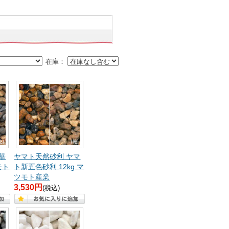
在庫：
華
ヤマト天然砂利 ヤマ
モト
ト新五色砂利 12kg マ
ツモト産業
3,530円
(税込)