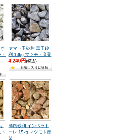
 ぎ
ヤマト玉砂利 黒玉砂
モト
利 18kg マツモト産業
4,240円
(税込)
キ
洋風砂利 インペラト
モト
ーレ 15kg マツモト産
業