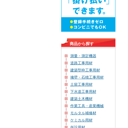
商品から探す
測量・測定機器
道路工事用材
建築型枠工事用材
擁壁・石積工事用材
土留工事用材
下水道工事用材
建築土木機材
作業工具・産業機械
モルタル補修材
ケミカル用材
仮設用材