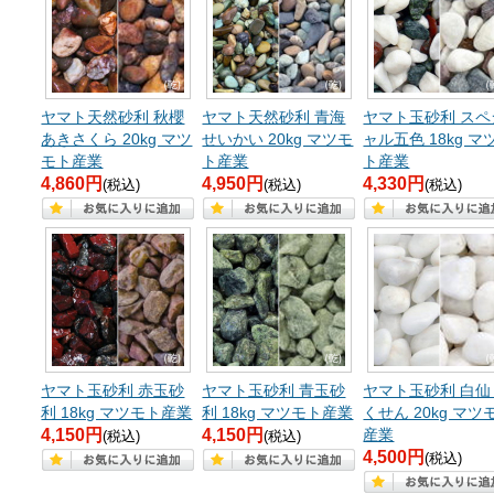
ヤマト天然砂利 秋櫻
ヤマト天然砂利 青海
ヤマト玉砂利 スペ
あきさくら 20kg マツ
せいかい 20kg マツモ
ャル五色 18kg マ
モト産業
ト産業
ト産業
4,860円
4,950円
4,330円
(税込)
(税込)
(税込)
ヤマト玉砂利 赤玉砂
ヤマト玉砂利 青玉砂
ヤマト玉砂利 白仙
利 18kg マツモト産業
利 18kg マツモト産業
くせん 20kg マツ
4,150円
4,150円
産業
(税込)
(税込)
4,500円
(税込)