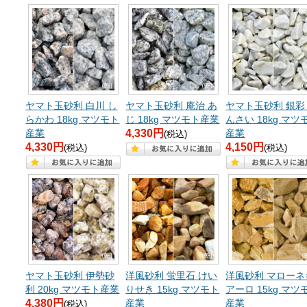
ヤマト玉砂利 白川 し
ヤマト玉砂利 庵治 あ
ヤマト玉砂利 銀彩
らかわ 18kg マツモト
じ 18kg マツモト産業
んさい 18kg マツ
産業
4,330円
産業
(税込)
4,330円
4,150円
(税込)
(税込)
ヤマト玉砂利 伊勢砂
洋風砂利 蛍里石 けい
洋風砂利 マローネ
利 20kg マツモト産業
りせき 15kg マツモト
アーロ 15kg マツ
4,380円
産業
産業
(税込)