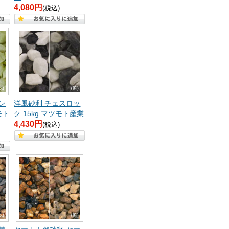
4,080円
(税込)
ン
洋風砂利 チェスロッ
モト
ク 15kg マツモト産業
4,430円
(税込)