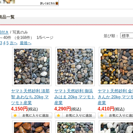
商品一覧
明付き
/ 写真のみ
並び順：
～40件 （全168件） 1/5ページ
3
4
5
次へ
最後へ
ヤマト天然砂利 淡那
ヤマト天然砂利 御浜
ヤマト天然砂利 金
智 あわなち 20kg マ
みはま 20kg マツモト
きんか 20kg マツ
ツモト産業
産業
産業
4,150円
4,290円
4,410円
(税込)
(税込)
(税込)