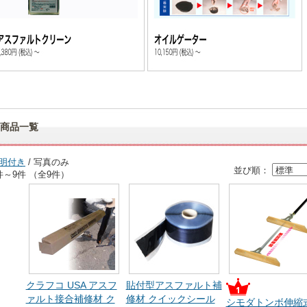
商品一覧
明付き
/ 写真のみ
並び順：
件～9件 （全9件）
クラフコ USA アスフ
貼付型アスファルト補
ァルト接合補修材 ク
修材 クイックシール
シモダトンボ伸縮