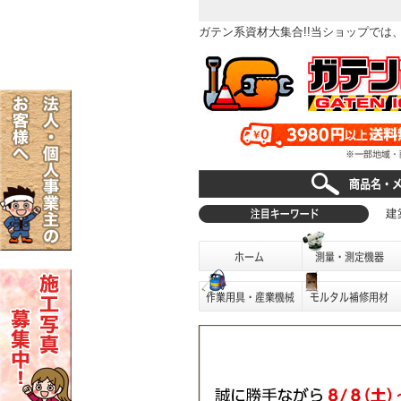
ガテン系資材大集合!!当ショップで
建