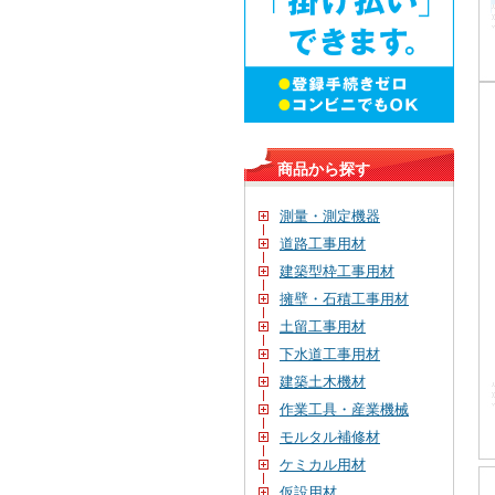
商品から探す
測量・測定機器
道路工事用材
建築型枠工事用材
擁壁・石積工事用材
土留工事用材
下水道工事用材
建築土木機材
作業工具・産業機械
モルタル補修材
ケミカル用材
仮設用材