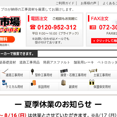
ご利用ガイド
│
お客様の声
│
よくある
は、プロが納得の工事資材を厳選してお届けします。
築基礎資材
道路工事用品
簡易アスファルト
舗装用レーキ
ペトロカッ