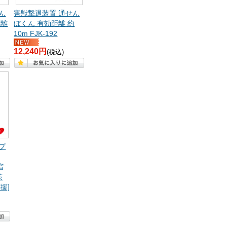
ん
害獣撃退装置 通せん
距離
ぼくん 有効距離 約
10m FJK-192
12,240円
(税込)
プ
音
策
援]