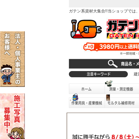
ガテン系資材大集合!!当ショップで
建