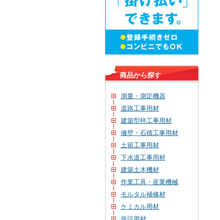
商品から探す
測量・測定機器
道路工事用材
建築型枠工事用材
擁壁・石積工事用材
土留工事用材
下水道工事用材
建築土木機材
作業工具・産業機械
モルタル補修材
ケミカル用材
仮設用材