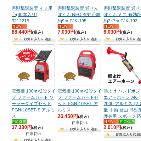
害獣撃退装置 イノ用
害獣撃退装置 通せん
害獣撃退装置 通せ
心(30本入リ)
ぼくん NEO 有効距離
ぼくん ミニ 有効
3212215
約9m FJK-195
約2~7m FJK-193
88,440円
7,030円
6,030円
(税込)
(税込)
(税込)
電気柵 100m×2段タイ
電気柵 100m×2段タイ
熊よけ ハンドポン
プ ファームガード ソ
プ ファームガードセ
エアーホーン AK-
ーラータイプセット
ット FGN-10SET ア
2000 アルミス [大
FGN-10SET-S アルミ
ルミス
量 手動 登山 熊対
ス
26,450円
護身用 スポーツ 応
(税込)
在庫切れ
37,330円
2,010円
(税込)
(税込)
在庫切れ