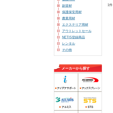
1件
副資材
保護保安用材
農業用材
エクステリア用材
アウトレットセール
NETIS登録商品
レンタル
その他
メーカーから探す