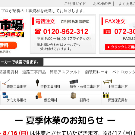
ご利用ガイド
│
お客様の声
│
よくある
は、プロが納得の工事資材を厳選してお届けします。
築基礎資材
道路工事用品
簡易アスファルト
舗装用レーキ
ペトロカッ