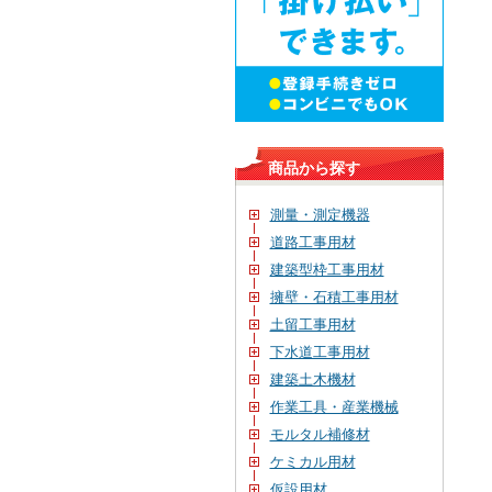
商品から探す
測量・測定機器
道路工事用材
建築型枠工事用材
擁壁・石積工事用材
土留工事用材
下水道工事用材
建築土木機材
作業工具・産業機械
モルタル補修材
ケミカル用材
仮設用材