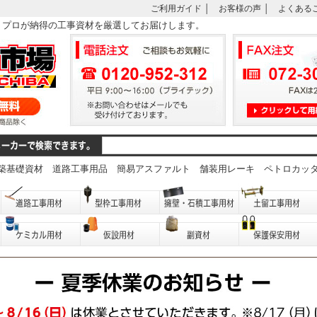
ご利用ガイド
│
お客様の声
│
よくある
は、プロが納得の工事資材を厳選してお届けします。
築基礎資材
道路工事用品
簡易アスファルト
舗装用レーキ
ペトロカッ