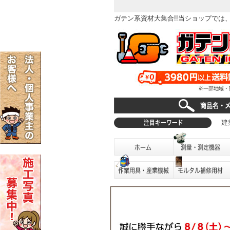
ガテン系資材大集合!!当ショップで
建