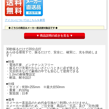
アイコンについてはこちらを参照
▼ 商品説明の続きを見る ▼
30秒振るだけで20分点灯
あらゆる環境下で、振るだけで、安全に、確実に、光を供給しま
す！
■特長
・電池不要、メンテナンスフリー
・振るだけ充電だからいざというときに必ず使える
・完全防水なので豪雨の中でも安心して使用できる
・1.2mの耐衝撃設定
・耐温、耐冷設計
■仕様
・サイズ：Φ38×255mm ※最大径50mm
・重量：約320g
・製造国：日本
■備考
※メーカー直送品のため代金引換がご利用いただけません。
※メーカー在庫のため、ご注文後、商品の「欠品」及び「完売(廃