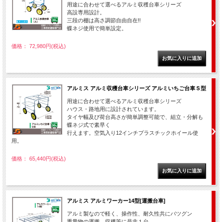
用途に合わせて選べるアルミ収穫台車シリーズ
高設専用設計。
三段の棚は高さ調節自由自在!!
蝶ネジ使用で簡単設定。
価格： 72,980円(税込)
アルミス アルミ収穫台車シリーズ アルミいちご台車Ｓ型
用途に合わせて選べるアルミ収穫台車シリーズ
ハウス・路地用に設計されています。
タイヤ幅及び荷台高さが簡単調整可能で、組立・分解も
蝶ネジ式で素早く
行えます。空気入り12インチプラスチックホイール使
用。
価格： 65,440円(税込)
アルミス アルミワーカー14型[運搬台車]
アルミ製なので軽く、操作性、耐久性共にバツグン
重量物の運搬、収穫等に是非１台