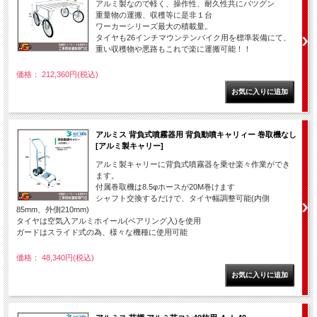
アルミ製なので軽く、操作性、耐久性共にバツグン
重量物の運搬、収穫等に是非１台
ワーカーシリーズ最大の積載量。
タイヤも26インチマウンテンバイク用を標準装備にて、
重い収穫物や悪路もこれで楽に運搬可能！！
価格： 212,360円(税込)
アルミス 背負式噴霧器用 背負動噴キャリィー 巻取機なし
[アルミ製キャリー]
アルミ製キャリーに背負式噴霧器を乗せ楽々作業ができ
ます。
付属巻取機は8.5φホースが20M巻けます
シャフト交換するだけで、タイヤ幅調整可能(内側
85mm、外側210mm)
タイヤは空気入アルミホイール(ベアリング入)を使用
ガードはスライド式の為、様々な機種に使用可能
価格： 48,340円(税込)