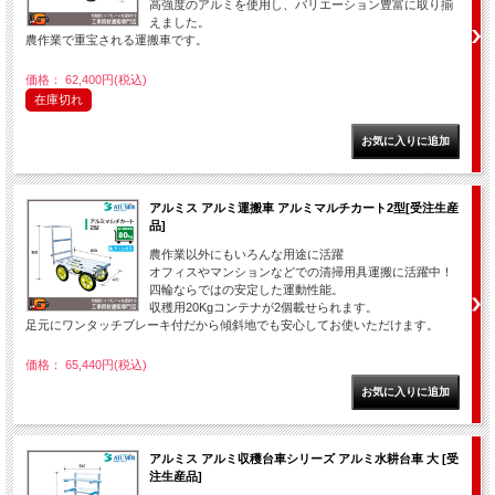
高強度のアルミを使用し、バリエーション豊富に取り揃
えました。
農作業で重宝される運搬車です。
価格： 62,400円(税込)
在庫切れ
アルミス アルミ運搬車 アルミマルチカート2型[受注生産
品]
農作業以外にもいろんな用途に活躍
オフィスやマンションなどでの清掃用具運搬に活躍中！
四輪ならではの安定した運動性能。
収穫用20Kgコンテナが2個載せられます。
足元にワンタッチブレーキ付だから傾斜地でも安心してお使いただけます。
価格： 65,440円(税込)
アルミス アルミ収穫台車シリーズ アルミ水耕台車 大 [受
注生産品]