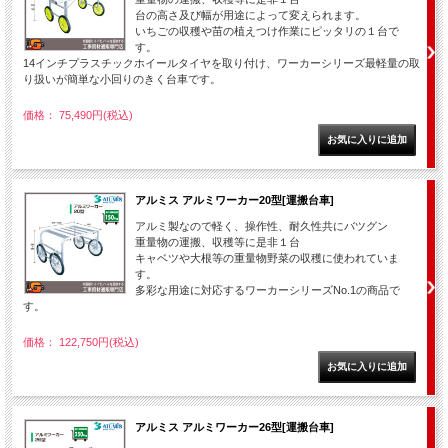
台の高さ及び幅が用途によって変えられます。
いちごの収穫や苗の植えつけ作業にピッタリの１台で
す。
14インチプラスチックホイールタイヤを取り付け、ワーカーシリーズ最軽量の取
り扱いが簡単な小回りのきく台車です。
価格： 75,490円(税込)
アルミス アルミワーカー20型[運搬台車]
アルミ製なので軽く、操作性、耐久性共にバツグン
重量物の運搬、収穫等に是非１台
キャベツや大根等の重量物野菜の収穫に使われていま
す。
多彩な用途に対応するワーカーシリーズNo.1の商品で
す。
価格： 122,750円(税込)
アルミス アルミワーカー26型[運搬台車]