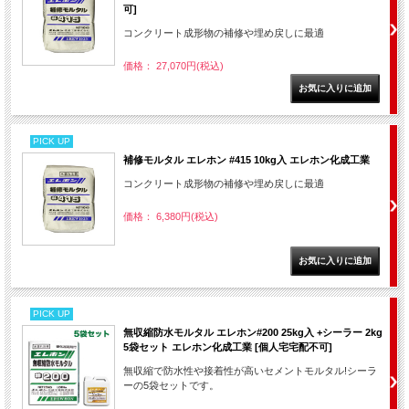
可]
コンクリート成形物の補修や埋め戻しに最適
価格： 27,070円(税込)
PICK UP
補修モルタル エレホン #415 10kg入 エレホン化成工業
コンクリート成形物の補修や埋め戻しに最適
価格： 6,380円(税込)
PICK UP
無収縮防水モルタル エレホン#200 25kg入 +シーラー 2kg
5袋セット エレホン化成工業 [個人宅宅配不可]
無収縮で防水性や接着性が高いセメントモルタル!シーラ
ーの5袋セットです。