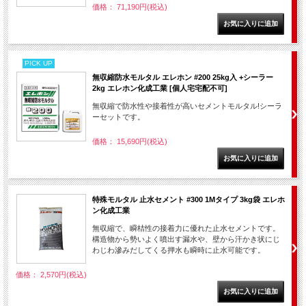
価格： 71,190円(税込)
PICK UP
無収縮防水モルタル エレホン #200 25kg入 +シーラー
2kg エレホン化成工業 [個人宅宅配不可]
無収縮で防水性や接着性が高いセメントモルタル!シーラ
ーセットです。
価格： 15,690円(税込)
特殊モルタル 止水セメント #300 1Mタイプ 3kg袋 エレホ
ン化成工業
無収縮で、瞬桔性の接着力に優れた止水セメントです。
構造物から勢いよく噴出す漏水や、壁から汗かき状にじ
わじわ滲みだしてくる押水も瞬時に止水可能です。
価格： 2,570円(税込)