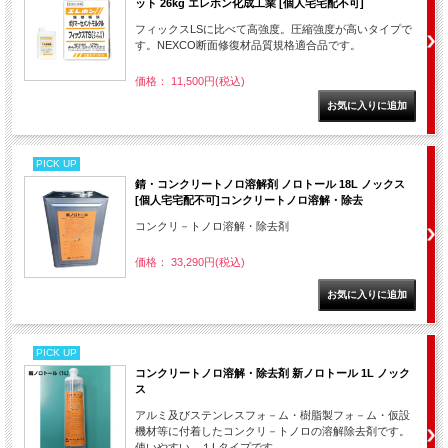
ット 26kg エレホン化成工業 [個人宅宅配不可]
フィックスLSに比べて高強度。圧縮強度が高いタイプで
す。NEXCO断面修復材品質規格適合品です。
価格： 11,500円(税込)
PICK UP
錆・コンクリートノロ溶解剤 ノロトール 18L ノックス
[個人宅宅配不可]コンクリートノロ溶解・除去
コンクリ－トノロ溶解・除去剤
価格： 33,290円(税込)
PICK UP
コンクリートノロ溶解・除去剤 新ノロトール 1L ノック
ス
アルミ及びステンレスフォ－ム・樹脂製フォ－ム・仮設
機材等に付着したコンクリ－トノロの溶解除去剤です。
使いやすい、１Lタイプです。