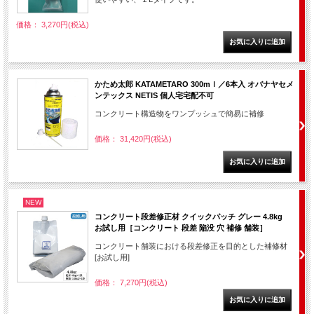
価格： 3,270円(税込)
かため太郎 KATAMETARO 300mｌ／6本入 オバナヤセメ
ンテックス NETIS 個人宅宅配不可
コンクリート構造物をワンプッシュで簡易に補修
価格： 31,420円(税込)
NEW
コンクリート段差修正材 クイックパッチ グレー 4.8kg
お試し用［コンクリート 段差 陥没 穴 補修 舗装］
コンクリート舗装における段差修正を目的とした補修材
[お試し用]
価格： 7,270円(税込)