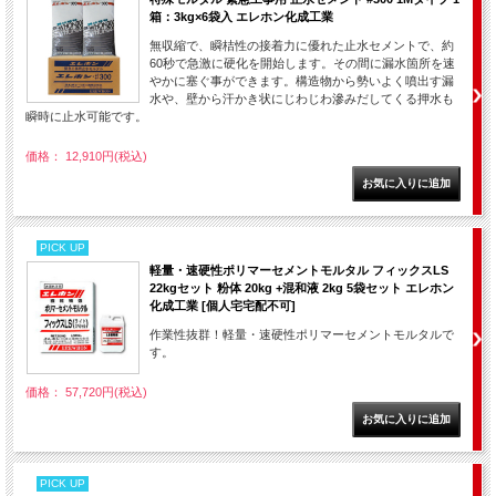
箱：3kg×6袋入 エレホン化成工業
無収縮で、瞬桔性の接着力に優れた止水セメントで、約
60秒で急激に硬化を開始します。その間に漏水箇所を速
やかに塞ぐ事ができます。構造物から勢いよく噴出す漏
水や、壁から汗かき状にじわじわ滲みだしてくる押水も
瞬時に止水可能です。
価格： 12,910円(税込)
PICK UP
軽量・速硬性ポリマーセメントモルタル フィックスLS
22kgセット 粉体 20kg +混和液 2kg 5袋セット エレホン
化成工業 [個人宅宅配不可]
作業性抜群！軽量・速硬性ポリマーセメントモルタルで
す。
価格： 57,720円(税込)
PICK UP