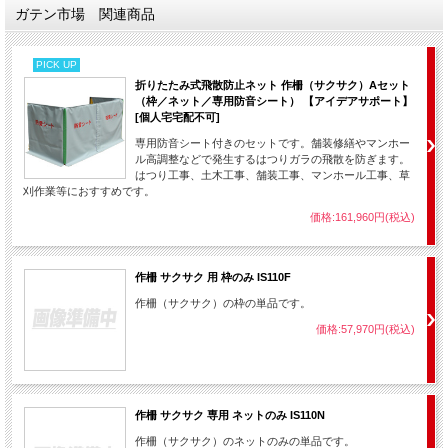
ガテン市場 関連商品
PICK UP
折りたたみ式飛散防止ネット 作柵（サクサク）Aセット
（枠／ネット／専用防音シート） 【アイデアサポート】
[個人宅宅配不可]
専用防音シート付きのセットです。舗装修繕やマンホー
ル高調整などで発生するはつりガラの飛散を防ぎます。
はつり工事、土木工事、舗装工事、マンホール工事、草
刈作業等におすすめです。
価格:161,960円(税込)
作柵 サクサク 用 枠のみ IS110F
作柵（サクサク）の枠の単品です。
価格:57,970円(税込)
作柵 サクサク 専用 ネットのみ IS110N
作柵（サクサク）のネットのみの単品です。