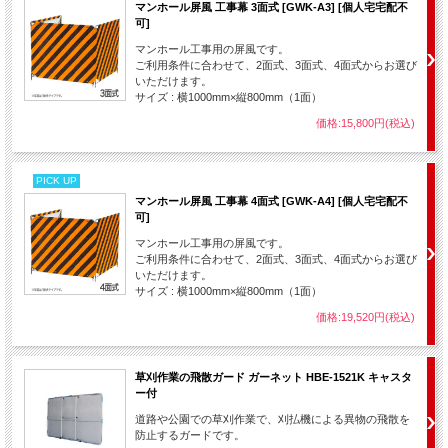
マンホール屏風 工事幕 3面式 [GWK-A3] [個人宅宅配不
可]
マンホール工事用の屏風です。
ご利用条件に合わせて、2面式、3面式、4面式からお選び
いただけます。
サイズ : 横1000mm×縦800mm（1面）
価格:15,800円(税込)
PICK UP
マンホール屏風 工事幕 4面式 [GWK-A4] [個人宅宅配不
可]
マンホール工事用の屏風です。
ご利用条件に合わせて、2面式、3面式、4面式からお選び
いただけます。
サイズ : 横1000mm×縦800mm（1面）
価格:19,520円(税込)
草刈作業の飛散ガード ガーネット HBE-1521K キャスタ
ー付
道路や公園での草刈作業で、刈払機による異物の飛散を
防止するガードです。