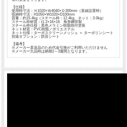
【仕様】
舗装修繕やマンホール高調整などで発生するはつりガラの飛散を防ぎます。
使用時寸法：Ｈ1020×Ｗ4040×Ｄ300mm（直線設置時）
収納時寸法：H1050×W1020×D100mm
コンパクトに折りたたんで乗用車に積み込めます。
質量：約15.4kg（スチール枠：12.4kg、ネット：3.0kg）
スチール枠材質：t1.2×16×16 角形鋼管製
ジョイントが最大180°まで開くので、現場に合わせた形状に設置できます。（転倒
スチール枠仕様：黒色メラミン樹脂焼付塗装
防止機構付き）
ネット材質：PVC樹脂／ポリエステル
設置状態でも常に外側を目視できます。
ネット仕様：ターポスクリーンメッシュ ＋ ターポリンシート
視界を遮らず、作業者の安全を守ります。
別途オプション：防音シート
【備考】
※メーカー直送品のため代金引換がご利用いただけません
※メーカー欠品時は納期2～3週間となります。