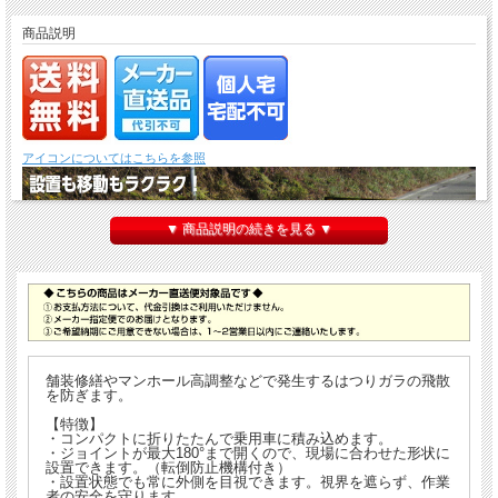
商品説明
アイコンについてはこちらを参照
▼ 商品説明の続きを見る ▼
舗装修繕やマンホール高調整などで発生するはつりガラの飛散
を防ぎます。
【特徴】
・コンパクトに折りたたんで乗用車に積み込めます。
・ジョイントが最大180°まで開くので、現場に合わせた形状に
設置できます。（転倒防止機構付き）
・設置状態でも常に外側を目視できます。視界を遮らず、作業
者の安全を守ります。