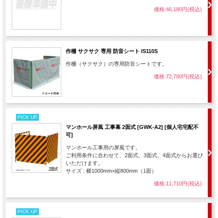
価格:46,180円(税込)
作柵 サクサク 専用 防音シート IS110S
作柵（サクサク）の専用防音シートです。
価格:72,780円(税込)
PICK UP
マンホール屏風 工事幕 2面式 [GWK-A2] [個人宅宅配不
可]
マンホール工事用の屏風です。
ご利用条件に合わせて、2面式、3面式、4面式からお選び
いただけます。
サイズ : 横1000mm×縦800mm（1面）
価格:11,710円(税込)
PICK UP