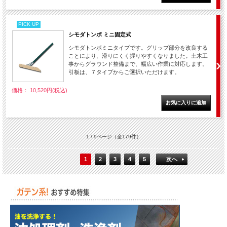
PICK UP
シモダトンボ ミニ固定式
シモダトンボミニタイプです。グリップ部分を改良する
ことにより、滑りにくく握りやすくなりました。土木工
事からグラウンド整備まで、幅広い作業に対応します。
引板は、７タイプからご選択いただけます。
価格： 10,520円(税込)
1 / 9ページ
（全179件）
1
2
3
4
5
次へ