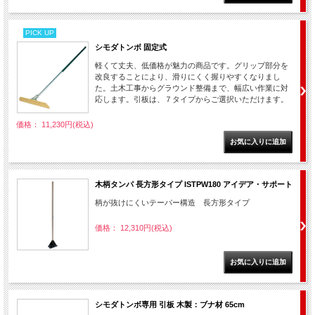
PICK UP
シモダトンボ 固定式
軽くて丈夫、低価格が魅力の商品です。グリップ部分を
改良することにより、滑りにくく握りやすくなりまし
た。土木工事からグラウンド整備まで、幅広い作業に対
応します。引板は、７タイプからご選択いただけます。
価格： 11,230円(税込)
木柄タンパ 長方形タイプ ISTPW180 アイデア・サポート
柄が抜けにくいテーパー構造 長方形タイプ
価格： 12,310円(税込)
シモダトンボ専用 引板 木製：ブナ材 65cm