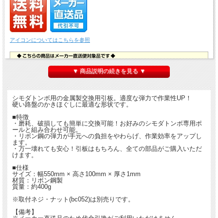
アイコンについてはこちらを参照
▼ 商品説明の続きを見る ▼
シモダトンボ用の金属製交換用引板。適度な弾力で作業性UP！
硬い路盤のかきほぐしに最適な形状です。
■特徴
・磨耗、破損しても簡単に交換可能！お好みのシモダトンボ専用ポ
ールと組み合わせ可能。
・リボン鋼の弾力が手元への負担をやわらげ、作業効率をアップし
ます。
・万一壊れても安心！引板はもちろん、全ての部品がご購入いただ
けます。
■仕様
サイズ：幅550mm × 高さ100mm × 厚さ1mm
材質：リボン鋼製
質量：約400g
※取付ネジ・ナット(bc052)は別売りです。
【備考】