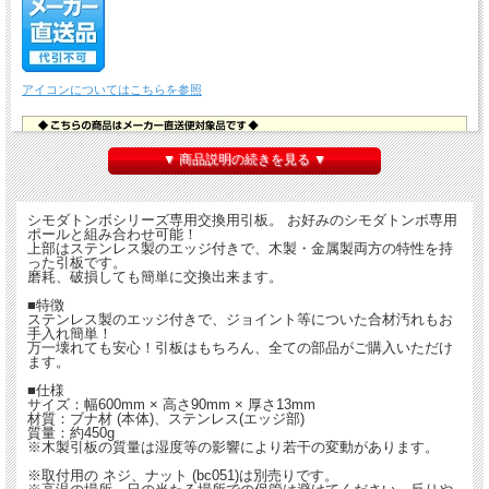
アイコンについてはこちらを参照
▼ 商品説明の続きを見る ▼
シモダトンボシリーズ専用交換用引板。 お好みのシモダトンボ専用
ポールと組み合わせ可能！
上部はステンレス製のエッジ付きで、木製・金属製両方の特性を持
った引板です。
磨耗、破損しても簡単に交換出来ます。
■特徴
ステンレス製のエッジ付きで、ジョイント等についた合材汚れもお
手入れ簡単！
万一壊れても安心！引板はもちろん、全ての部品がご購入いただけ
ます。
■仕様
サイズ：幅600mm × 高さ90mm × 厚さ13mm
材質：ブナ材 (本体)、ステンレス(エッジ部)
質量：約450g
※木製引板の質量は湿度等の影響により若干の変動があります。
※取付用の ネジ、ナット (bc051)は別売りです。