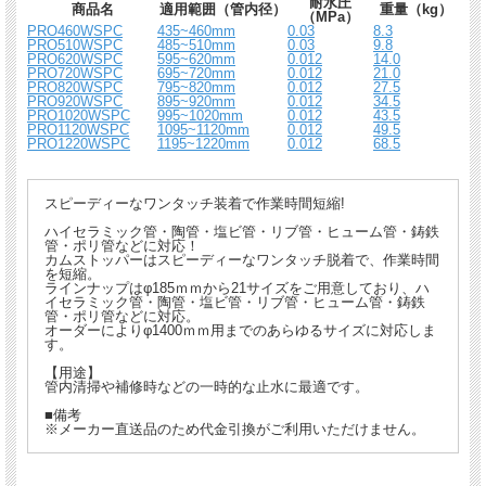
耐水圧
商品名
適用範囲（管内径）
重量（kg）
（MPa）
PRO460WSPC
435~460mm
0.03
8.3
PRO510WSPC
485~510mm
0.03
9.8
PRO620WSPC
595~620mm
0.012
14.0
PRO720WSPC
695~720mm
0.012
21.0
PRO820WSPC
795~820mm
0.012
27.5
PRO920WSPC
895~920mm
0.012
34.5
PRO1020WSPC
995~1020mm
0.012
43.5
PRO1120WSPC
1095~1120mm
0.012
49.5
PRO1220WSPC
1195~1220mm
0.012
68.5
スピーディーなワンタッチ装着で作業時間短縮!
ハイセラミック管・陶管・塩ビ管・リブ管・ヒューム管・鋳鉄
管・ポリ管などに対応！
カムストッパーはスピーディーなワンタッチ脱着で、作業時間
を短縮。
ラインナップはφ185ｍｍから21サイズをご用意しており、ハ
イセラミック管・陶管・塩ビ管・リブ管・ヒューム管・鋳鉄
管・ポリ管などに対応。
オーダーによりφ1400ｍｍ用までのあらゆるサイズに対応しま
す。
【用途】
管内清掃や補修時などの一時的な止水に最適です。
■備考
※メーカー直送品のため代金引換がご利用いただけません。