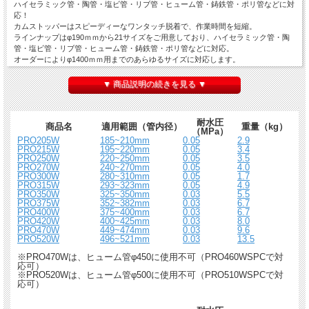
ハイセラミック管・陶管・塩ビ管・リブ管・ヒューム管・鋳鉄管・ポリ管などに対
応！
カムストッパーはスピーディーなワンタッチ脱着で、作業時間を短縮。
ラインナップはφ190ｍｍから21サイズをご用意しており、ハイセラミック管・陶
管・塩ビ管・リブ管・ヒューム管・鋳鉄管・ポリ管などに対応。
オーダーによりφ1400ｍｍ用までのあらゆるサイズに対応します。
【用途】
▼ 商品説明の続きを見る ▼
管内清掃や補修時などの一時的な止水に最適です。
■備考
耐水圧
※メーカー直送品のため代金引換がご利用いただけません。
商品名
適用範囲（管内径）
重量（kg）
（MPa）
PRO205W
185~210mm
0.05
2.9
PRO215W
195~220mm
0.05
3.4
PRO250W
220~250mm
0.05
3.5
PRO270W
240~270mm
0.05
4.0
PRO300W
280~310mm
0.05
1.7
PRO315W
293~323mm
0.05
4.9
PRO350W
325~350mm
0.03
5.5
PRO375W
352~382mm
0.03
6.7
PRO400W
375~400mm
0.03
6.7
PRO420W
400~425mm
0.03
8.0
PRO470W
449~474mm
0.03
9.6
PRO520W
496~521mm
0.03
13.5
※PRO470Wは、ヒューム管φ450に使用不可（PRO460WSPCで対
応可）
※PRO520Wは、ヒューム管φ500に使用不可（PRO510WSPCで対
応可）