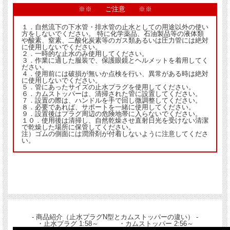
※※ ご注意 ※※
１．自然流下の下水管・排水管の止水としての用途以外の使い
方をしないでください。 特に化学薬品、石油製品等の液体類
や酸素、窒素、二酸化炭素等のガス類あるいは圧力管には絶対
に使用しないでください。
２．一時的な止水のみ使用してください。
３．作業に適した服装で、保護眼鏡とヘルメットを着用してく
ださい。
４．使用前には破損が無いか点検を行い、異常がある時は絶対
に使用しないでください。
５．管にあったサイズの止水プラグを使用してください。
６．カムストッパーは、清掃された管に設置してください。
７．設置の際は、ハンドルを手で回し微調整してください。
８．必要であれば、サポートを一緒に使用してください。
９．設置後はプラグ周辺の危険地帯に入らないでください。
１０．使用後は清掃し、自然乾燥させ直射日光を受けない清潔
で乾燥した場所に保管してください。
注）ゴムの側面には潤滑剤が付着しないように注意してくださ
い。
- 商品紹介（止水プラグN型とカムストッパーの違い） -
・止水プラグ 1:58～ ・カムストッパー 2:56～