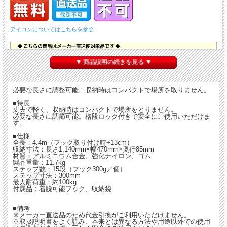
アイコンについてはこちらを参照
▼ 商品説明の続きを見る ▼
必要な長さに調整可能！収納時はコンパクトで場所を取りません。
■特長
丈夫で軽く、収納時はコンパクトで場所をとりません。
必要な長さに調節可能。格段ロック付きで安全にご使用いただけま
す。
■仕様
全長：4.4m（フック取り付け時+13cm）
収納寸法：長さ1,140mm×幅470mm×奥行85mm
材質：アルミニウム合金、強化ナイロン、ゴム
製品重量：11.7kg
ステップ数：15段（フック300g／個）
ステップ寸法：300mm
最大耐荷重：約100kg
付属品：着脱可能フック、収納袋
■備考
※メーカー直送品のため代金引換がご利用いただけません。
※取扱説明書をよく読み、本来とは異なる方法や用途以外での使用