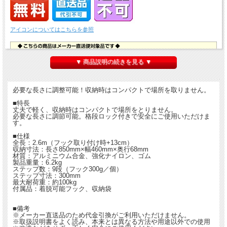
アイコンについてはこちらを参照
▼ 商品説明の続きを見る ▼
必要な長さに調整可能！収納時はコンパクトで場所を取りません。
■特長
丈夫で軽く、収納時はコンパクトで場所をとりません。
必要な長さに調節可能。格段ロック付きで安全にご使用いただけま
す。
■仕様
全長：2.6m（フック取り付け時+13cm）
収納寸法：長さ850mm×幅460mm×奥行68mm
材質：アルミニウム合金、強化ナイロン、ゴム
製品重量：6.2kg
ステップ数：9段（フック300g／個）
ステップ寸法：300mm
最大耐荷重：約100kg
付属品：着脱可能フック、収納袋
■備考
※メーカー直送品のため代金引換がご利用いただけません。
※取扱説明書をよく読み、本来とは異なる方法や用途以外での使用