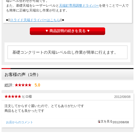
端レベル合わせが可能です。
また、基礎天端をレーザーレベルと
天端釘専用調整ドライバー
を使うことで一人で
も簡単に正確な天端出し作業が行えます。
■□
スライド天端ドライバーはこちら
□■
■□
レベルピン100本入はこちら
□■
▼ 商品説明の続きを見る ▼
■□
レベルピン300本入はこちら
□■
■□
レベルピン1000本入はこちら
□■
基礎コンクリートの天端レベル出し作業が簡単に行えます。
お客様の声（1件）
総評:
5.0
ヒロ様
2012/08/08
注文してからすぐ届いたので、とてもありがたいです
商品もとても良かったです
お店からのコメント
2012/08/08