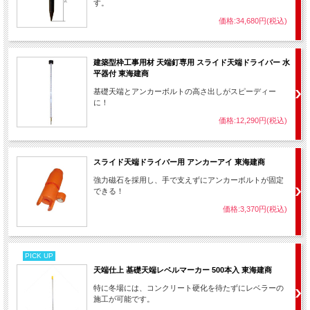
す。
価格:34,680円(税込)
建築型枠工事用材 天端釘専用 スライド天端ドライバー 水
平器付 東海建商
基礎天端とアンカーボルトの高さ出しがスピーディー
に！
価格:12,290円(税込)
スライド天端ドライバー用 アンカーアイ 東海建商
強力磁石を採用し、手で支えずにアンカーボルトが固定
できる！
価格:3,370円(税込)
PICK UP
天端仕上 基礎天端レベルマーカー 500本入 東海建商
特に冬場には、コンクリート硬化を待たずにレベラーの
施工が可能です。