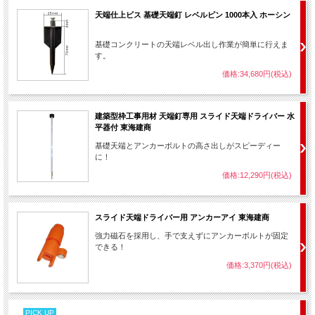
天端仕上ビス 基礎天端釘 レベルピン 1000本入 ホーシン
基礎コンクリートの天端レベル出し作業が簡単に行えま
す。
価格:34,680円(税込)
建築型枠工事用材 天端釘専用 スライド天端ドライバー 水
平器付 東海建商
基礎天端とアンカーボルトの高さ出しがスピーディー
に！
価格:12,290円(税込)
スライド天端ドライバー用 アンカーアイ 東海建商
強力磁石を採用し、手で支えずにアンカーボルトが固定
できる！
価格:3,370円(税込)
PICK UP