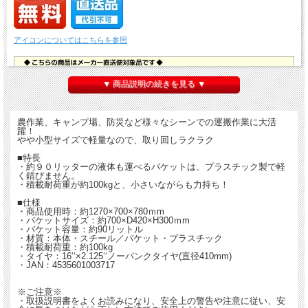
アイコンについてはこちらを参照
▼ 商品説明の続きを見る ▼
農作業、キャンプ場、防災など様々なシーンでの運搬作業に大活
躍！
やや小型サイズで軽量なので、取り回しラクラク
■特長
・約９０リッターの液体も運べるバケットは、プラスチック製で軽
く錆びません。
・積載耐荷重が約100kgと、小さいながらも力持ち！
■仕様
・商品使用時：約1270×700×780ｍm
・バケットサイズ：約700×D420×H300ｍm
・バケット容量：約90リットル
・材質：本体・スチール／バケット・プラスチック
・積載耐荷重：約100kg
・タイヤ：16‘‘×2.125‘‘ノーパンクタイヤ(直径410mm)
・JAN：4535601003717
※ご注意※
・取扱説明書をよくお読みになり、安全上の警告や注意に従い、安