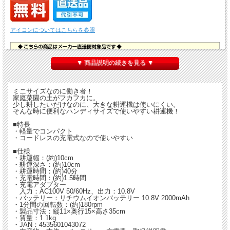
アイコンについてはこちらを参照
▼ 商品説明の続きを見る ▼
ミニサイズなのに働き者！
家庭菜園の土がフカフカに。
少し耕したいだけなのに、大きな耕運機は使いにくい。
そんな時に便利なハンディサイズで使いやすい耕運機！
■特長
・軽量でコンパクト
・コードレスの充電式なので使いやすい
■仕様
・耕運幅：(約)10cm
・耕運深さ：(約)10cm
・耕運時間：(約)40分
・充電時間：(約)1.5時間
・充電アダプター
入力：AC100V 50/60Hz、出力：10.8V
・バッテリー：リチウムイオンバッテリー 10.8V 2000mAh
・1分間の回転数：(約)180rpm
・製品寸法：縦11×奥行15×高さ35cm
・質量：1.1kg
・JAN：4535601043072