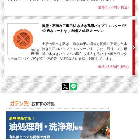
価格:16,220円(税込)
擁壁・石積み工事用材 水抜き孔用パイプフィルター PF-
40 透水マットなし 50個入×6袋 ホーシン
土砂の流出を防ぎ、排水効果の増大も同時に実現した水
抜き孔用のパイプフィルターです。また、滑りにくい形
状で水抜きパイプへの取付も挿入するだけの簡単ワンタ
ッチ施工!!パイプ径φ40用でVP管、VU管両方の規格に対応しています。
価格:45,620円(税込)