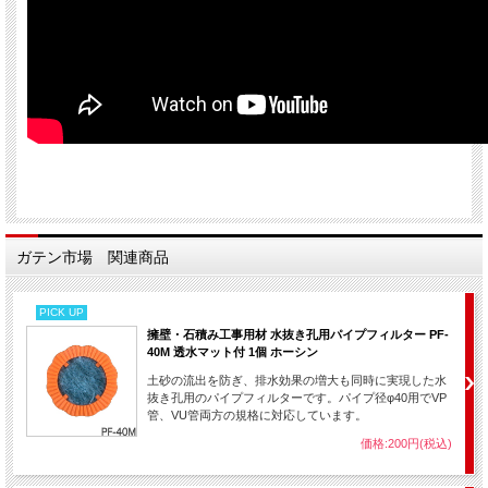
ガテン市場 関連商品
PICK UP
擁壁・石積み工事用材 水抜き孔用パイプフィルター PF-
40M 透水マット付 1個 ホーシン
土砂の流出を防ぎ、排水効果の増大も同時に実現した水
抜き孔用のパイプフィルターです。パイプ径φ40用でVP
管、VU管両方の規格に対応しています。
価格:200円(税込)