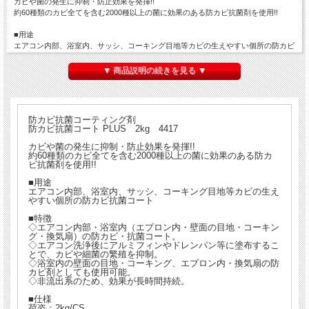
カビや菌の発生に抑制・防止効果を発揮!!
約60種類のカビ全てを含む2000種以上の菌に効果のある防カビ抗菌剤を使用!!
■用途
エアコン内部、浴室内、サッシ、コーキング目地等カビの生えやすい個所の防カビ
抗菌コート
▼ 商品説明の続きを見る ▼
■特徴
◇エアコン内部・浴室内（エプロン内・壁面の目地・コーキング・換気扇）の防カ
ビ・抗菌コート。
◇エアコン洗浄後にアルミフィンやドレンパン等に塗布することで、カビや細菌の
防カビ抗菌コーティング剤
繁殖を抑制。
防カビ抗菌コート PLUS 2kg 4417
◇浴室内の壁面の目地・コーキング、エプロン内・換気扇の防カビ剤としても使用
可能。
カビや菌の発生に抑制・防止効果を発揮!!
約60種類のカビ全てを含む2000種以上の菌に効果のある防カ
◇非流出系のため、効果が長時間持続。
ビ抗菌剤を使用!!
■仕様
■用途
荷姿：2kg/CS
エアコン内部、浴室内、サッシ、コーキング目地等カビの生え
やすい個所の防カビ抗菌コート
外観：液体・弱アルカリ性
使用希釈倍率：原液使用
■特徴
製品コード：4417
◇エアコン内部・浴室内（エプロン内・壁面の目地・コーキン
JANコード：4979782044174
グ・換気扇）の防カビ・抗菌コート。
◇エアコン洗浄後にアルミフィンやドレンパン等に塗布するこ
とで、カビや細菌の繁殖を抑制。
■備考
◇浴室内の壁面の目地・コーキング、エプロン内・換気扇の防
※メーカー直送品のため代金引換がご利用いただけません。
カビ剤としても使用可能。
◇非流出系のため、効果が長時間持続。
■仕様
荷姿：2kg/CS