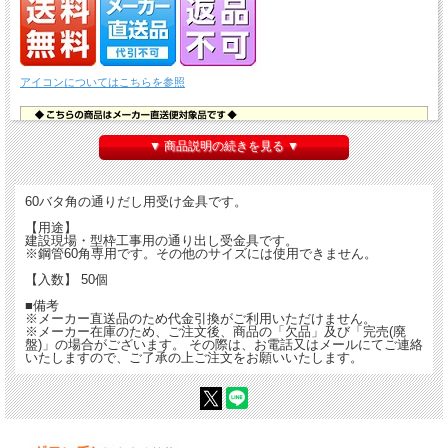
アイコンについてはこちらを参照
▼ 商品説明の続きを見る ▼
60バタ角の通りだし用受け金具です。
【用途】
建設現場・型枠工事用の通り出し受金具です。
※鋼管60角専用です。その他のサイズには使用できません。
【入数】 50個
■備考
※メーカー直送品のため代金引換がご利用いただけません。
※メーカー在庫のため、ご注文後、商品の「欠品」及び「完売(廃
盤)」の場合がございます。 その際は、お電話又はメールにてご連絡
いたしますので、ご了承の上ご注文をお願いいたします。