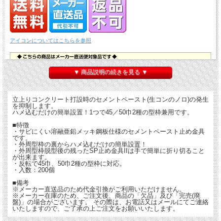
アイコンについてはこちらを参照
▼ 商品説明の続きを見る ▼
立上りコンクリート打設時のセメントペースト(生コンのノロ)の発生
を抑制します。
ハメ込むだけの簡単設置！1つで45／50巾2種の型枠兼用です。
■特徴
・サビにくい溶融亜鉛メッキ鋼板仕様のセメントペースト止め金具
です。
・外周型枠の裏からハメ込むだけの簡単設置！
・外周型枠脱型後の残ったSP止め金具IIは手で簡単に折り切ること
が出来ます。
・反転で45巾、50巾2種の型枠に対応。
・入数：200個
■備考
※メーカー直送品のため代金引換がご利用いただけません。
※メーカー在庫のため、ご注文後、商品の「欠品」及び「完売(廃
盤)」の場合がございます。 その際は、お電話又はメールにてご連絡
いたしますので、ご了承の上ご注文をお願いいたします。