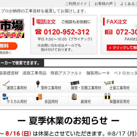
ご利用ガイド
│
お客様の声
│
よくある
は、プロが納得の工事資材を厳選してお届けします。
築基礎資材
道路工事用品
簡易アスファルト
舗装用レーキ
ペトロカッ