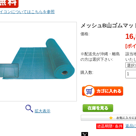
イコンについてはこちらを参照
メッシュB山ゴムマット 
価格:
16
[ポ
※配送先が沖縄・離島
該当
の方は選択下さい:
いた
購入数:
拡大表示
返品