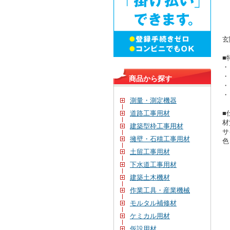
玄
■
・
・
商品から探す
・
・
測量・測定機器
■
道路工事用材
材
建築型枠工事用材
サ
擁壁・石積工事用材
色
土留工事用材
下水道工事用材
建築土木機材
作業工具・産業機械
モルタル補修材
ケミカル用材
仮設用材