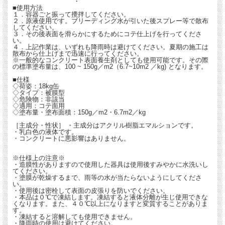
・
■使用方法
１．容器ごと振って攪拌してください。
２．原液使用です。ブリーディング水が引いた後スプレー等で散布
してください。
３．その後表面を滑らかにするためにコテ仕上げを行ってくださ
い。
４．上記作業は、いずれも降雨時は避けてください。夏期の施工は
散布から仕上げまで迅速に行ってください。
※一般的なコンクリート表面養生剤としても使用可能です。その際
の標準塗布量は、100 ~ 150g／m2（6.7~10m2 ／kg) となります。
■仕様
◇荷姿：18kg缶
◇タイプ：被膜型
◇危険物：非該当
◇適用：コテ面用
◇塗布量・塗布面積：150g／m2・6.7m2／kg
［主成分・性状］ ・主成分はアクリル樹脂エマルションです。
・乳白色の液体です。
・コンクリートに悪影響はありません。
※仕様上の注意※
・造膜性がありますので使用した器具は使用後すみやかに水洗いし
てください。
・塗膜が乾燥するまで、雨等の水が当たらないようにしてくださ
い。
・使用後は密栓して表面の皮張りを防いでください。
・本品は０℃で凍結します。凍結すると液体分離が生じ使用できな
くなります。また、４０℃以上になりますと変質することがありま
す。
・凍結すると溶解しても使用できません。
・降雨時の使用は避けてください。