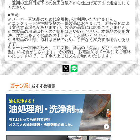
・夏期の直射日光下での施工は散布から仕上げ完了まで迅速にして
ください。
■備考
※メーカー直送品のため代金引換がご利用いただけません。
※コンクリート油性離型剤の一部製品におきまして、経時変化によ
り変色する場合がありますが、製品の品質には影響ございません。
※本製品の用途以外へのご使用はおやめください。本製品の使用方
法、注意点をよくお読みの上、正しくお使いください。
※各製品の仕様、原料は改良のため、予告なく変更する場合があり
ます。
※メーカー在庫のため、ご注文後、商品の「欠品」及び「完売(廃
盤)」の場合がございます。その際は、お電話又はメールにてご連絡
いたしますので、ご了承の上ご注文をお願いいたします。