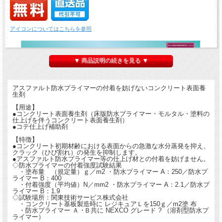
アイコンについてはこちらを参照
▼ 商品説明の続きを見る ▼
アスファルト防水プライマーの付着を妨げないコンクリート表面養
生剤
【用途】
●コンクリート表面養生剤（床版防水プライマー・モルタル・塗料の
仕上げを伴うコンクリート表面養生剤）
●コテ仕上げ補助剤
【特徴】
●コンクリート初期材齢における表面からの急激な水分蒸発を抑え、
クラック（ひび割れ）の発生を抑制します。
●アスファルト防水プライマー等の仕上げ材との付着を妨げません。
◇防水プライマーの付着強度試験結果
・塗布量 （規定量）ｇ／m2 ・防水プライマー A：250／防水プ
ライマー B：400
・付着強度（平均値）N／mm2 ・防水プライマー A：2.1／防水プ
ライマー B：1.9
◇試験場所：関東技術サービス株式会社
・コンクリート基板製造時に レジキュアＬを150ｇ／m2塗 布
・防水プライマー Ａ ･Ｂ共に NEXCO グレード ? （溶剤型防水プ
ライマー）