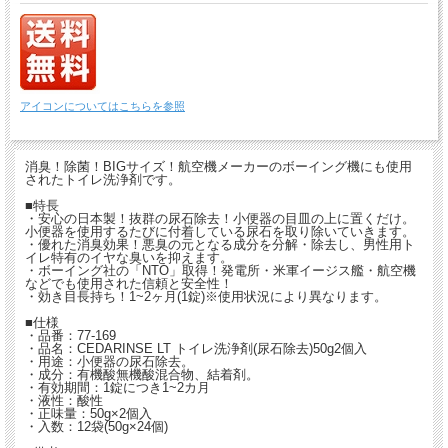
アイコンについてはこちらを参照
消臭！除菌！BIGサイズ！航空機メーカーのボーイング機にも使用
されたトイレ洗浄剤です。
■特長
・安心の日本製！抜群の尿石除去！小便器の目皿の上に置くだけ。
小便器を使用するたびに付着している尿石を取り除いていきます。
・優れた消臭効果！悪臭の元となる成分を分解・除去し、男性用ト
イレ特有のイヤな臭いを抑えます。
・ボーイング社の「NTO」取得！発電所・米軍イージス艦・航空機
などでも使用された信頼と安全性！
・効き目長持ち！1~2ヶ月(1錠)※使用状況により異なります。
■仕様
・品番：77-169
・品名：CEDARINSE LT トイレ洗浄剤(尿石除去)50g2個入
・用途：小便器の尿石除去。
・成分：有機酸無機酸混合物、結着剤。
・有効期間：1錠につき1~2カ月
・液性：酸性
・正味量：50g×2個入
・入数：12袋(50g×24個)