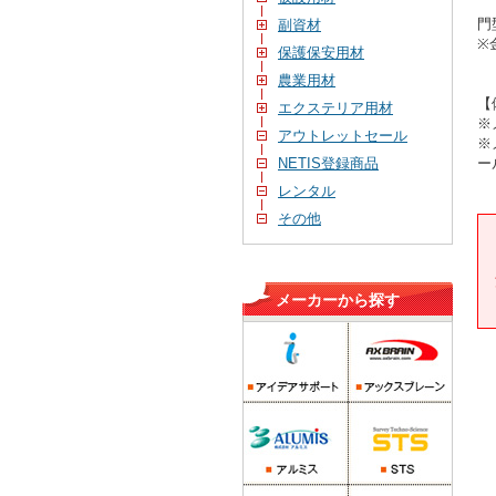
門
副資材
※
保護保安用材
農業用材
【
エクステリア用材
※
アウトレットセール
※
ー
NETIS登録商品
レンタル
その他
メーカーから探す