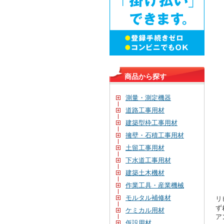
商品から探す
測量・測定機器
道路工事用材
建築型枠工事用材
擁壁・石積工事用材
土留工事用材
下水道工事用材
建築土木機材
作業工具・産業機械
モルタル補修材
リ
ず
ケミカル用材
ア
仮設用材