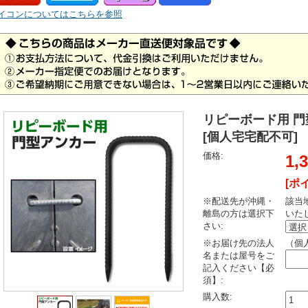
イコンについてはこちらを参照
リピーボード用 門
[個人宅宅配不可]
価格:
1,
[ポ
※配送先が沖縄・
該当
離島の方は選択下
いた
さい:
※お届け先の法人
（個
名または屋号をご
記入ください【必
須】:
購入数: