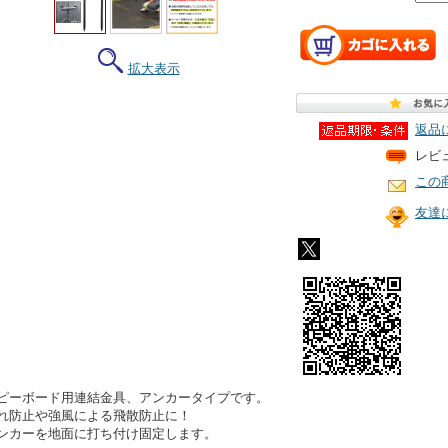
拡大表示
返品
レビ
この
友達
ピーボード用連結金具、アンカータイプです。
れ防止や強風による飛散防止に！
ンカーを地面に打ち付け固定します。