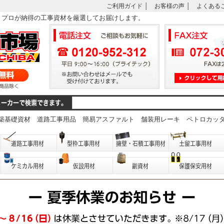
ご利用ガイド
│
お客様の声
│
よくある
は、プロが納得の工事資材を厳選してお届けします。
築基礎資材
道路工事用品
簡易アスファルト
舗装用レーキ
ペトロカッ