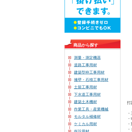
商品から探す
測量・測定機器
道路工事用材
建築型枠工事用材
擁壁・石積工事用材
土留工事用材
下水道工事用材
建築土木機材
打
作業工具・産業機械
・
モルタル補修材
・
・
ケミカル用材
・
仮設用材