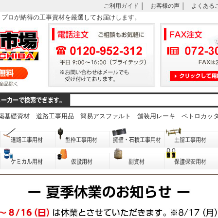
ご利用ガイド
│
お客様の声
│
よくある
は、プロが納得の工事資材を厳選してお届けします。
築基礎資材
道路工事用品
簡易アスファルト
舗装用レーキ
ペトロカッ