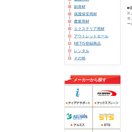
副資材
■
※
保護保安用材
※
農業用材
ー
エクステリア用材
アウトレットセール
NETIS登録商品
レンタル
その他
メーカーから探す