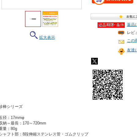
返品
レビ
拡大表示
この
友達
診棒シリーズ
玉径：17mmφ
収納～最長：170～720mm
重量：80g
シャフト部：8段伸縮ステンレス管・ゴムクリップ