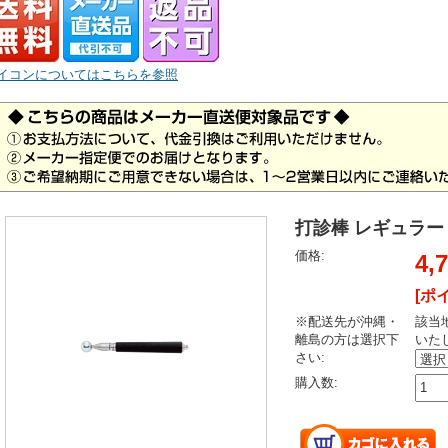
イコンについてはこちらを参照
打診棒 レギュラー 
価格:
4,
[ポ
※配送先が沖縄・
該当
離島の方は選択下
いた
さい:
購入数: