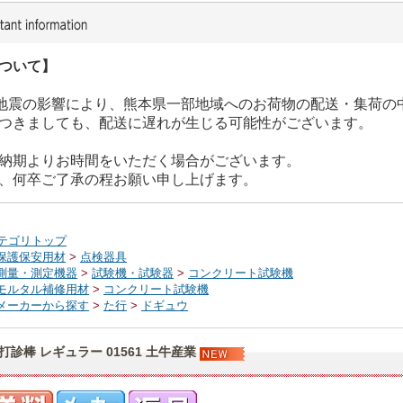
ついて】
た地震の影響により、熊本県一部地域へのお荷物の配送・集荷の
つきましても、配送に遅れが生じる可能性がございます。
納期よりお時間をいただく場合がございます。
、何卒ご了承の程お願い申し上げます。
テゴリトップ
保護保安用材
>
点検器具
測量・測定機器
>
試験機・試験器
>
コンクリート試験機
モルタル補修用材
>
コンクリート試験機
メーカーから探す
>
た行
>
ドギュウ
打診棒 レギュラー 01561 土牛産業