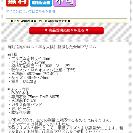
アイコンについてはこちらを参照
▼ 商品説明の続きを見る ▼
自動追尾のロスト率を大幅に軽減した全周プリズム
■仕様
・プリズム定数：-4.4mm
・プリズム高：25mm
・視準可能範囲：H：360° V：±25°
・取付ネジ：Ｍ６オスネジ(上部・下部)
・水準器：46′/2mm (PC-40L)
・サイズ：46×46×74mm
・重量：約120ｇ
■セット内容
・R-360本体
・専用石突 75mm DMP-M675
・水準器 PC-40L
・ガラス保護バンド
・専用ケース
・取扱説明書
※REVO360は、全ての測量に対応するものではありません。
※ピンポールは付属しておりません。
広角プリズムの特性として、単眼プリズムより誤差が生じます。精
度を要求する測量には単眼プリズムをご使用ください。