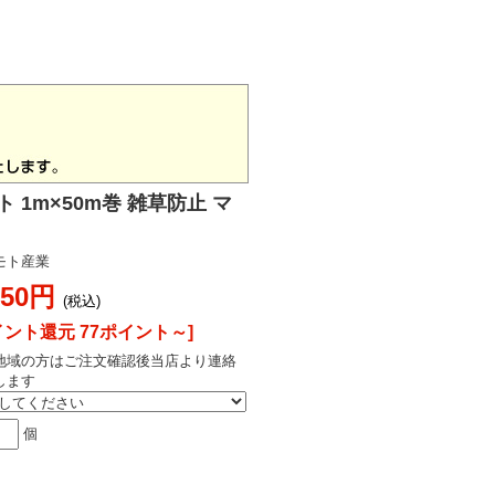
 1m×50m巻 雑草防止 マ
モト産業
650円
(税込)
イント還元 77ポイント～]
地域の方はご注文確認後当店より連絡
します
個