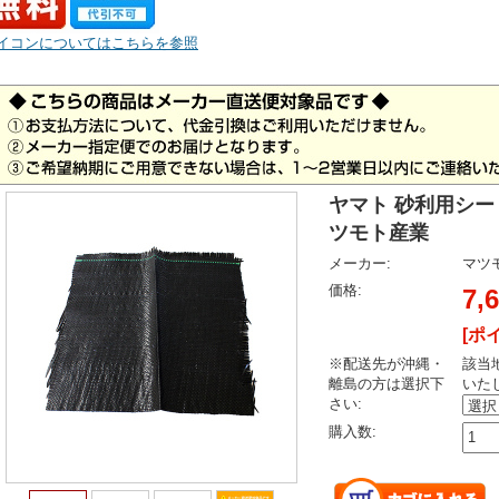
イコンについてはこちらを参照
ヤマト 砂利用シート
ツモト産業
メーカー:
マツ
価格:
7,
[ポ
※配送先が沖縄・
該当
離島の方は選択下
いた
さい:
購入数: