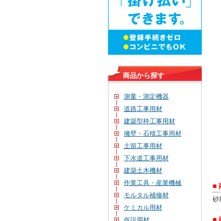
商品から探す
測量・測定機器
道路工事用材
建築型枠工事用材
擁壁・石積工事用材
土留工事用材
下水道工事用材
建築土木機材
作業工具・産業機械
■
モルタル補修材
砂
ケミカル用材
■
仮設用材