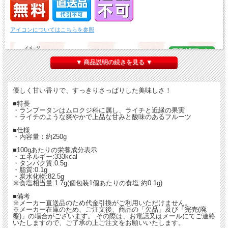
アイコンについてはこちらを参照
▼ 商品説明の続きを見る ▼
優しく甘い香りで、すっきりさっぱりした美味しさ！
■特長
・ランブータンはムロクジ科に属し、ライチと近縁の果実
・ライチのような爽やかで上品な甘みと酸味のあるフルーツ
■仕様
・内容量：約250g
■100gあたりの栄養成分表示
・エネルギー:333kcal
・タンパク質:0.5g
・脂質:0.1g
・炭水化物:82.5g
※食塩相当量:1.7g(個包装1個あたりの食塩:約0.1g)
■備考
※メーカー直送品のため代金引換がご利用いただけません。
※メーカー在庫のため、ご注文後、商品の「欠品」及び「完売(廃
盤)」の場合がございます。 その際は、お電話又はメールにてご連絡
いたしますので、ご了承の上ご注文をお願いいたします。