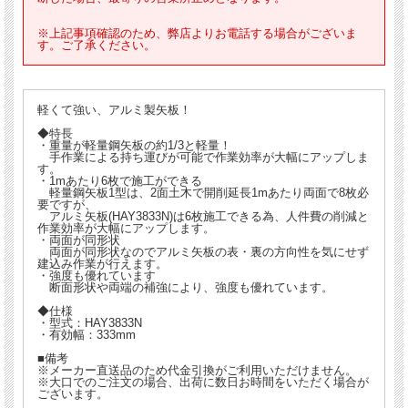
※上記事項確認のため、弊店よりお電話する場合がございま
す。ご了承ください。
軽くて強い、アルミ製矢板！
◆特長
・重量が軽量鋼矢板の約1/3と軽量！
手作業による持ち運びが可能で作業効率が大幅にアップしま
す。
・1mあたり6枚で施工ができる
軽量鋼矢板1型は、2面土木で開削延長1mあたり両面で8枚必
要ですが、
アルミ矢板(HAY3833N)は6枚施工できる為、人件費の削減と
作業効率が大幅にアップします。
・両面が同形状
両面が同形状なのでアルミ矢板の表・裏の方向性を気にせず
建込み作業が行えます。
・強度も優れています
断面形状や両端の補強により、強度も優れています。
◆仕様
・型式：HAY3833N
・有効幅：333mm
■備考
※メーカー直送品のため代金引換がご利用いただけません。
※大口でのご注文の場合、出荷に数日お時間をいただく場合が
ございます。