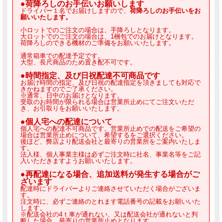
●荷降ろしのお手伝いお願いします
ドライバー１名でお届けしますので、
荷降ろしのお手伝いをお
願いいたします。
小ロットでのご注文の場合は、手降ろしとなります。
大ロットでのご注文の場合は、1梱包でのお届けとなります。
荷降ろしのできる機材のご準備をお願いいたします。
通常箱車での配達予定です。
大型、長尺商品のため置き配不可です。
●時間指定、及び日祝配達不可商品です
お届け時間の指定、及び日祝の配達指定を頂きましても対応で
きかねますのでご了承ください。
※通常、日中のお届けとなります。
受取のお時間が限られる場合は営業所止めにてご注文いただ
き、お引取りをお願いいたします。
●個人宅への配達について
個人宅への配達不可商品です。営業所止めでの配送をご希望の
場合は営業所止めについて、希望するをご選択ください。
後ほど、弊店より配送会社と最寄りの営業所をご案内いたしま
す。
法人様、個人事業主様は必ずご注文時に社名、事業名等をご記
入いただきますようお願いいたします。
●再配達になる場合、追加送料が発生する場合がご
ざいます
配達時にドライバーよりご連絡させていただく場合がございま
す。
注文時に、必ずご連絡のとれます電話番号の記載をお願いいた
します。
※配送会社の4ｔ車が通れない、又は配送会社が通れないと判
断した場合、最寄りの営業所止めとなります。