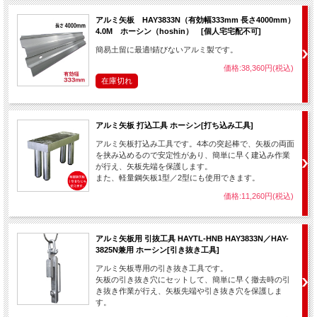
アルミ矢板 HAY3833N（有効幅333mm 長さ4000mm）
4.0M ホーシン（hoshin） [個人宅宅配不可]
簡易土留に最適!錆びないアルミ製です。
価格:38,360円(税込)
在庫切れ
アルミ矢板 打込工具 ホーシン[打ち込み工具]
アルミ矢板打込み工具です。4本の突起棒で、矢板の両面
を挟み込めるので安定性があり、簡単に早く建込み作業
が行え、矢板先端を保護します。
また、軽量鋼矢板1型／2型にも使用できます。
価格:11,260円(税込)
アルミ矢板用 引抜工具 HAYTL-HNB HAY3833N／HAY-
3825N兼用 ホーシン[引き抜き工具]
アルミ矢板専用の引き抜き工具です。
矢板の引き抜き穴にセットして、簡単に早く撤去時の引
き抜き作業が行え、矢板先端や引き抜き穴を保護しま
す。