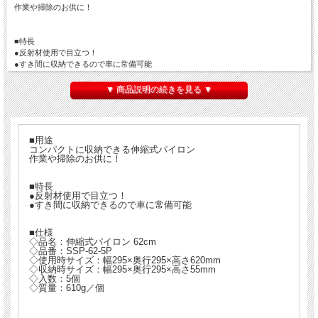
作業や掃除のお供に！
■特長
●反射材使用で目立つ！
●すき間に収納できるので車に常備可能
▼ 商品説明の続きを見る ▼
■仕様
◇品名：伸縮式パイロン 62cm
◇品番：SSP-62-5P
◇使用時サイズ：幅295×奥行295×高さ620mm
■用途
◇収納時サイズ：幅295×奥行295×高さ55mm
コンパクトに収納できる伸縮式パイロン
◇入数：5個
作業や掃除のお供に！
◇質量：610g／個
■特長
●反射材使用で目立つ！
●すき間に収納できるので車に常備可能
■備考
※メーカー直送品のため代金引換がご利用いただけません。
■仕様
◇品名：伸縮式パイロン 62cm
◇品番：SSP-62-5P
◇使用時サイズ：幅295×奥行295×高さ620mm
◇収納時サイズ：幅295×奥行295×高さ55mm
◇入数：5個
日時指定不可商品
◇質量：610g／個
こちらの商品は日時指定不可となっております。
配送会社の都合上、ご指定はできかねますのでご了承ください。