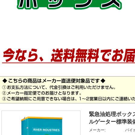
緊急油処理ボック
ルゲーター標準装
メーカー:
バイ