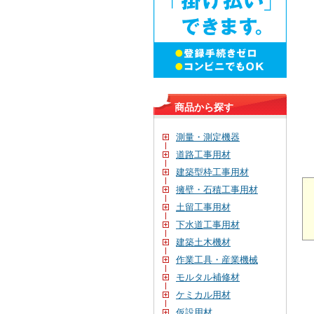
商品から探す
測量・測定機器
道路工事用材
建築型枠工事用材
擁壁・石積工事用材
土留工事用材
下水道工事用材
建築土木機材
作業工具・産業機械
モルタル補修材
ケミカル用材
仮設用材