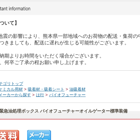
ついて】
た地震の影響により、熊本県一部地域へのお荷物の配送・集荷の
つきましても、配送に遅れが生じる可能性がございます。
納期よりお時間をいただく場合がございます。
、何卒ご了承の程お願い申し上げます。
テゴリトップ
ケミカル用材
>
吸着材・吸着シート
>
油吸着材
メーカーから探す
>
は行
>
バイオフューチャー
緊急油処理ボックス バイオフューチャーオイルゲーター標準装備