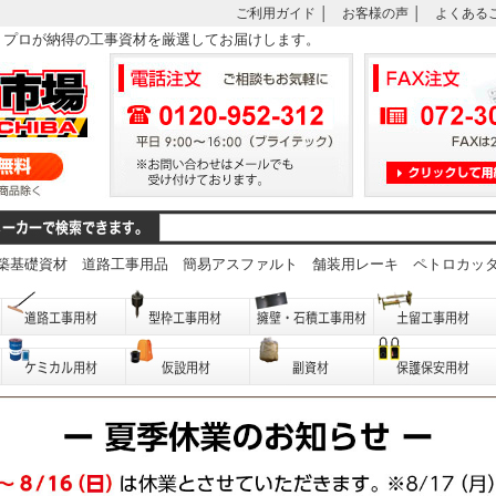
ご利用ガイド
│
お客様の声
│
よくある
は、プロが納得の工事資材を厳選してお届けします。
築基礎資材
道路工事用品
簡易アスファルト
舗装用レーキ
ペトロカッ