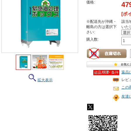
価格:
47
[ポ
※配送先が沖縄・
該当
離島の方は選択下
いた
さい:
購入数:
返品
レビ
拡大表示
この
友達