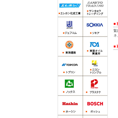
■
緊
ネ
■