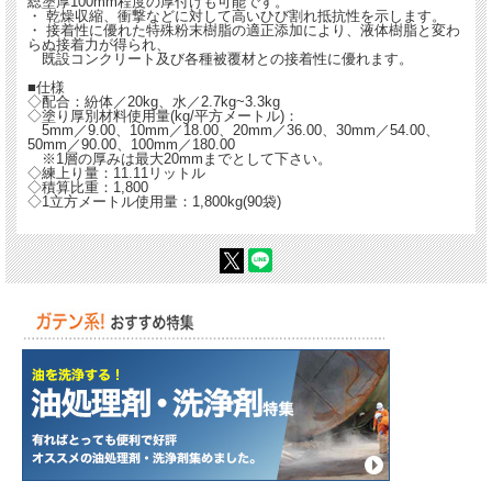
総塗厚100mm程度の厚付けも可能です。
・ 乾燥収縮、衝撃などに対して高いひび割れ抵抗性を示します。
・ 接着性に優れた特殊粉末樹脂の適正添加により、液体樹脂と変わ
らぬ接着力が得られ、
既設コンクリート及び各種被覆材との接着性に優れます。
■仕様
◇配合：紛体／20kg、水／2.7kg~3.3kg
◇塗り厚別材料使用量(kg/平方メートル)：
5mm／9.00、10mm／18.00、20mm／36.00、30mm／54.00、
50mm／90.00、100mm／180.00
※1層の厚みは最大20mmまでとして下さい。
◇練上り量：11.11リットル
◇積算比重：1,800
◇1立方メートル使用量：1,800kg(90袋)