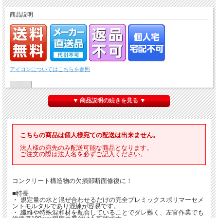
商品説明
アイコンについてはこちらを参照
▼ 商品説明の続きを見る ▼
こちらの商品は個人様宛ての配送は出来ません。
法人様の宛先のみ配送可能な商品となります。
ご注文の際は法人名を必ずご記入ください。
コンクリート構造物の欠損部断面修復に！
■特長
・ 規定量の水と混ぜ合わせるだけの完全プレミックスポリマーセメ
ントモルタルであり混練が容易です。
・ 繊維や特殊混和材を配合していることでダレ難く、左官作業でも