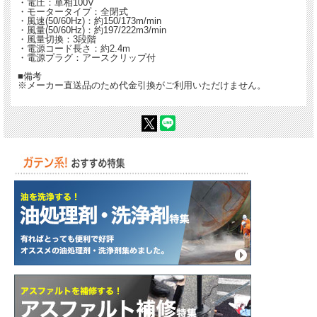
・電圧：単相100V
・モータータイプ：全閉式
・風速(50/60Hz)：約150/173m/min
・風量(50/60Hz)：約197/222m3/min
・風量切換：3段階
・電源コード長さ：約2.4m
・電源プラグ：アースクリップ付
■備考
※メーカー直送品のため代金引換がご利用いただけません。