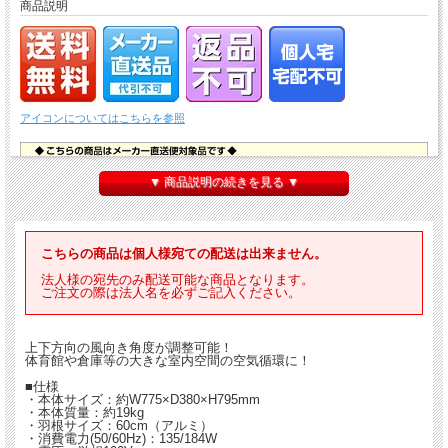
商品説明
アイコンについてはこちらを参照
▼ 商品説明の続きを見る ▼
こちらの商品は個人様宛ての配送は出来ません。
法人様の宛先のみ配送可能な商品となります。
ご注文の際は法人名を必ずご記入ください。
上下方向の風向き角度が調整可能！
体育館や倉庫等の大きな室内空間の空気循環に！
■仕様
・本体サイズ：約W775×D380×H795mm
・本体質量：約19kg
・羽根サイズ：60cm（アルミ）
・消費電力(50/60Hz)：135/184W