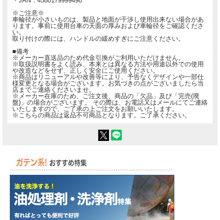
・JAN：4580179999498
※ご注意※
車輪径が小さいものは、製品と地面が干渉し使用出来ない場合があ
ります。事前に使用台車の天面の厚みおよび車輪径をご確認くださ
い。
取り付けの際には、ハンドルの緩めすぎにご注意ください。
■備考
※メーカー直送品のため代金引換がご利用いただけません。
※取扱説明書をよく読み、本来とは異なる方法や用途以外での使用
や改造などをせず、正しく安全にご使用ください。
※商品はリニューアルや改善等により、予告なくデザインや一部仕
様変更となる場合がございます。お気づきの点がございましたら当
店までご連絡くださいませ。
※メーカー在庫のため、ご注文後、商品の「欠品」及び「完売(廃
盤)」の場合がございます。 その際は、お電話又はメールにてご連絡
いたしますので、ご了承の上ご注文をお願いいたします。
※こちらの商品は返品不可商品となります。ご了承ください。