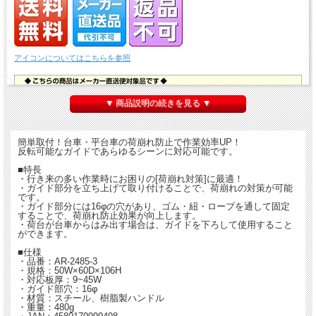
アイコンについてはこちらを参照
▼ 商品説明の続きを見る ▼
簡単取付！台車・平台車の荷崩れ防止で作業効率UP！
反転可能なガイドであらゆるシーンに対応可能です。
■特長
・行き来の多い作業時にお困りの[荷崩れ対策]に最適！
・ガイド部分を立ち上げて取り付けることで、荷崩れの対策が可能
です。
・ガイド部分には16φの穴があり、ゴム・紐・ロープを通して固定
することで、荷崩れ防止効果が向上します。
・荷台が台車からはみ出す場合は、ガイドを下ろして使用すること
ができます。
■仕様
・品番：AR-2485-3
・規格：50W×60D×106H
・対応板厚：9~45W
・ガイド部穴：16φ
・材質：スチール、樹脂製ハンドル
・重量：480g