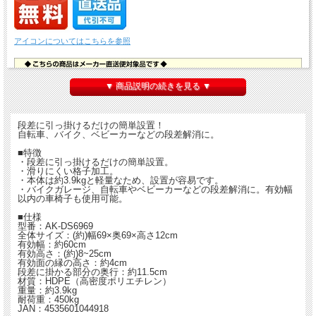
アイコンについてはこちらを参照
▼ 商品説明の続きを見る ▼
段差に引っ掛けるだけの簡単設置！
自転車、バイク、ベビーカーなどの段差解消に。
■特徴
・段差に引っ掛けるだけの簡単設置。
・滑りにくい格子加工。
・本体は約3.9kgと軽量なため、設置が容易です。
・バイクガレージ、自転車やベビーカーなどの段差解消に。有効幅
以内の車椅子も使用可能。
■仕様
型番：AK-DS6969
全体サイズ：(約)幅69×奥69×高さ12cm
有効幅：約60cm
有効高さ：(約)8~25cm
有効面の縁の高さ：約4cm
段差に掛かる部分の奥行：約11.5cm
材質：HDPE（高密度ポリエチレン）
重量：約3.9kg
耐荷重：450kg
JAN：4535601044918