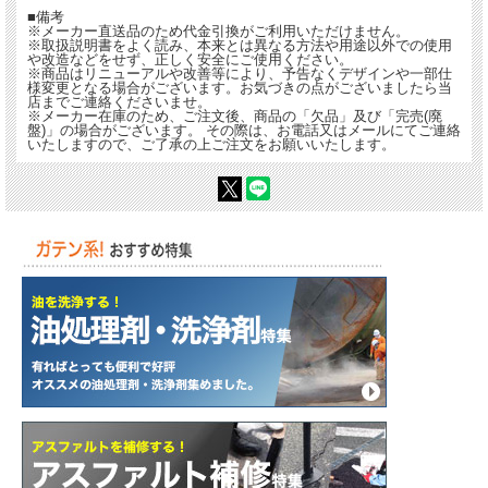
■備考
※メーカー直送品のため代金引換がご利用いただけません。
※取扱説明書をよく読み、本来とは異なる方法や用途以外での使用
や改造などをせず、正しく安全にご使用ください。
※商品はリニューアルや改善等により、予告なくデザインや一部仕
様変更となる場合がございます。お気づきの点がございましたら当
店までご連絡くださいませ。
※メーカー在庫のため、ご注文後、商品の「欠品」及び「完売(廃
盤)」の場合がございます。 その際は、お電話又はメールにてご連絡
いたしますので、ご了承の上ご注文をお願いいたします。